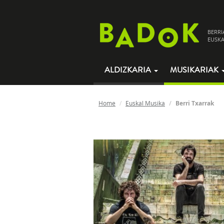
BERRI
EUSKA
ALDIZKARIA
MUSIKARIAK
Home
Euskal Musika
Berri Txarrak