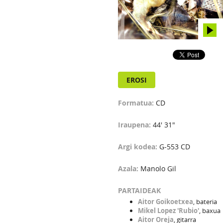
EROSI
Formatua:
CD
Iraupena:
44' 31"
Argi kodea:
G-553 CD
Azala:
Manolo Gil
PARTAIDEAK
Aitor Goikoetxea
, bateria
Mikel Lopez 'Rubio'
, baxua
Aitor Oreja
, gitarra