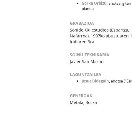
Gorka Urbizu
, ahotsa, gitarr
pianoa
GRABAZIOA
Sonido XXI estudioa (Espartza,
Nafarroa), 1997ko abuztuaren 1
irailaren 9ra
SOINU TEKNIKARIA
Javier San Martin
LAGUNTZAILEA
Jesus Bidegain
, ahotsa ("Es
GENEROAK
Metala, Rocka