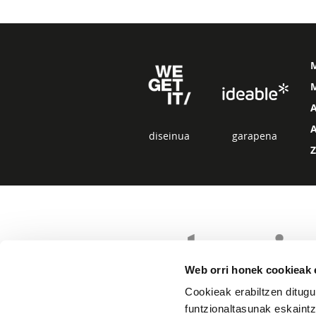
M
diseinua
garapena
Web orri honek cookieak e
Cookieak erabiltzen ditugu
funtzionaltasunak eskaintz