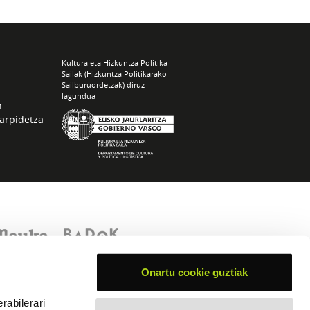
Kultura eta Hizkuntza Politika
Sailak (Hizkuntza Politikarako
Sailburuordetzak) diruz
lagundua
n
arpidetza
Onartu cookie guztiak
rabilerari