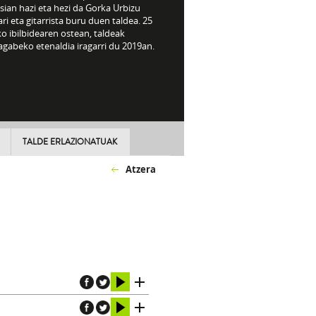
sian hazi eta hezi da Gorka Urbizu
ri eta gitarrista buru duen taldea. 25
o ibilbidearen ostean, taldeak
gabeko etenaldia iragarri du 2019an.
TALDE ERLAZIONATUAK
Atzera