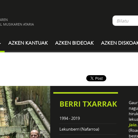
AREN
L MUSIKAREN ATARIA
AZKEN KANTUAK
AZKEN BIDEOAK
AZKEN DISKOA
BERRI TXARRAK
Gaur 
nagu
hiru
1994 - 2019
leku
Jaio
Lekunberri (Nafarroa)
(Roa
best