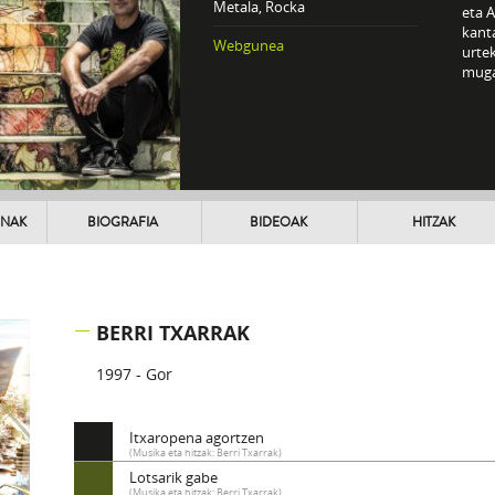
Metala, Rocka
eta A
kanta
Webgunea
urtek
muga
UNAK
BIOGRAFIA
BIDEOAK
HITZAK
BERRI TXARRAK
1997 - Gor
Itxaropena agortzen
(Musika eta hitzak: Berri Txarrak)
Lotsarik gabe
(Musika eta hitzak: Berri Txarrak)