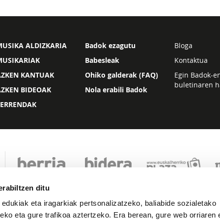
USIKA ALDIZKARIA
Badok ezagutu
Bloga
MUSIKARIAK
Babesleak
Kontaktua
AZKEN KANTUAK
Ohiko galderak (FAQ)
Egin Badok-e
buletinaren h
AZKEN BIDEOAK
Nola erabili Badok
ZERRENDAK
rabiltzen ditu
 edukiak eta iragarkiak pertsonalizatzeko, baliabide sozialetako
eko eta gure trafikoa aztertzeko. Era berean, gure web orriaren e