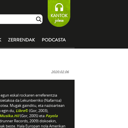
KANTOK
jolasa
K
ZERRENDAK
PODCASTA
2020.02.06
egun eskal rockaren erreferentzia
sietakoa da Lekunberriko (Nafarroa)
kotea. Mugak gainditu, eta nazioartean
a egin du,
Libre
©
(Gor, 2003),
.Musika.Hil
(Gor, 2005) eta
Payola
drunner Records, 2009) diskoekin,
eak beste. Hala Europan nola Amerikan