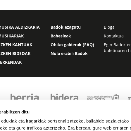
USIKA ALDIZKARIA
Badok ezagutu
Bloga
MUSIKARIAK
Babesleak
Kontaktua
AZKEN KANTUAK
Ohiko galderak (FAQ)
Egin Badok-e
buletinaren h
AZKEN BIDEOAK
Nola erabili Badok
ZERRENDAK
rabiltzen ditu
 edukiak eta iragarkiak pertsonalizatzeko, baliabide sozialetako
eko eta gure trafikoa aztertzeko. Era berean, gure web orriaren e