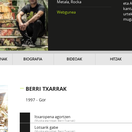
Metala, Rocka
eta A
kanta
Webgunea
urtek
muga
UNAK
BIOGRAFIA
BIDEOAK
HITZAK
BERRI TXARRAK
1997 - Gor
Itxaropena agortzen
(Musika eta hitzak: Berri Txarrak)
Lotsarik gabe
(Musika eta hitzak: Berri Txarrak)