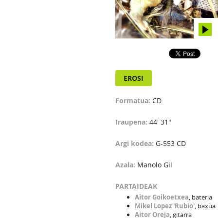
EROSI
Formatua:
CD
Iraupena:
44' 31"
Argi kodea:
G-553 CD
Azala:
Manolo Gil
PARTAIDEAK
Aitor Goikoetxea
, bateria
Mikel Lopez 'Rubio'
, baxua
Aitor Oreja
, gitarra