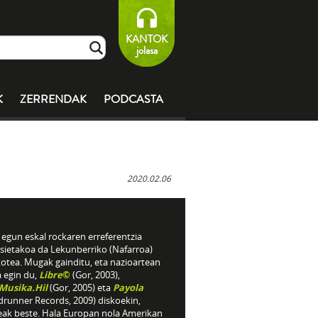
KANTOK
jolasa
K
ZERRENDAK
PODCASTA
2020.02.06
egun eskal rockaren erreferentzia
sietakoa da Lekunberriko (Nafarroa)
kotea. Mugak gainditu, eta nazioartean
a egin du,
Libre
©
(Gor, 2003),
.Musika.Hil
(Gor, 2005) eta
Payola
drunner Records, 2009) diskoekin,
eak beste. Hala Europan nola Amerikan