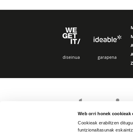
M
diseinua
garapena
Web orri honek cookieak e
Cookieak erabiltzen ditugu
funtzionaltasunak eskaintz