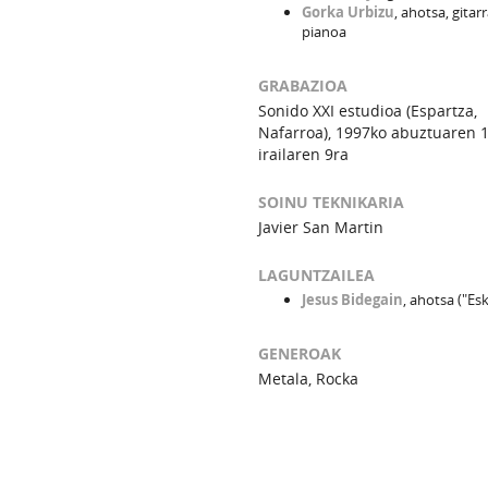
Gorka Urbizu
, ahotsa, gitarr
pianoa
GRABAZIOA
Sonido XXI estudioa (Espartza,
Nafarroa), 1997ko abuztuaren 1
irailaren 9ra
SOINU TEKNIKARIA
Javier San Martin
LAGUNTZAILEA
Jesus Bidegain
, ahotsa ("Es
GENEROAK
Metala, Rocka