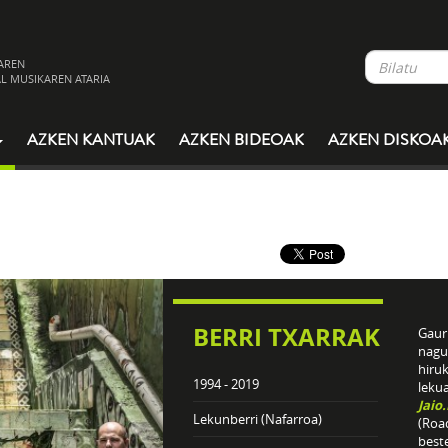
AREN
L MUSIKAREN ATARIA
AZKEN KANTUAK
AZKEN BIDEOAK
AZKEN DISKOA
BERRI TXARRAK
Gaur 
nagu
hiru
1994 - 2019
leku
Jaio
Lekunberri (Nafarroa)
(Roa
best