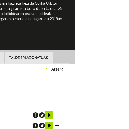
sian hazi eta hezi da Gorka Urbizu
ri eta gitarrista buru duen taldea. 25
o ibilbidearen ostean, taldeak
gabeko etenaldia iragarri du 2019an.
TALDE ERLAZIONATUAK
Atzera