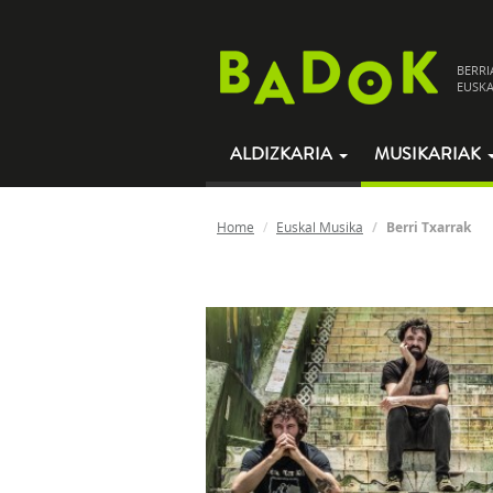
BERRI
EUSKA
ALDIZKARIA
MUSIKARIAK
Home
Euskal Musika
Berri Txarrak