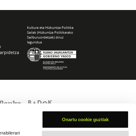
Kultura eta Hizkuntza Politika
Sailak (Hizkuntza Politikarako
Sailburuordetzak) diruz
lagundua
n
arpidetza
Onartu cookie guztiak
rabilerari