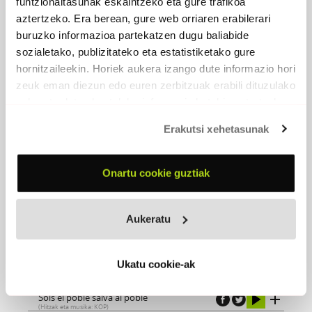
funtzionaltasunak eskaintzeko eta gure trafikoa
aztertzeko. Era berean, gure web orriaren erabilerari
buruzko informazioa partekatzen dugu baliabide
sozialetako, publizitateko eta estatistiketako gure
hornitzaileekin. Horiek aukera izango dute informazio hori
zeuk eman diezun edo euren zerbitzuak erabili dituzulako
eskuratu duten bestelako informazio batekin uztartzeko.
Erakutsi xehetasunak
Onartu cookie guztiak
Aukeratu
NOSTRAT (ASKOREN ARTEAN)
2007 - Propaganda Pel Fet
Ukatu cookie-ak
Sols el poble salva al poble
(Hitzak eta musika: KOP)