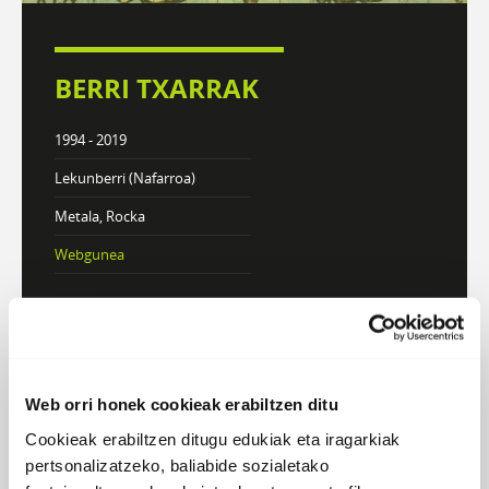
BERRI TXARRAK
1994 - 2019
Lekunberri (Nafarroa)
Metala, Rocka
Webgunea
DISKOGRAFIA
BIOGRAFIA
Web orri honek cookieak erabiltzen ditu
Atzera
Cookieak erabiltzen ditugu edukiak eta iragarkiak
pertsonalizatzeko, baliabide sozialetako