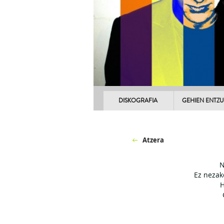
DISKOGRAFIA
GEHIEN ENTZ
Atzera
N
Ez nezake
H