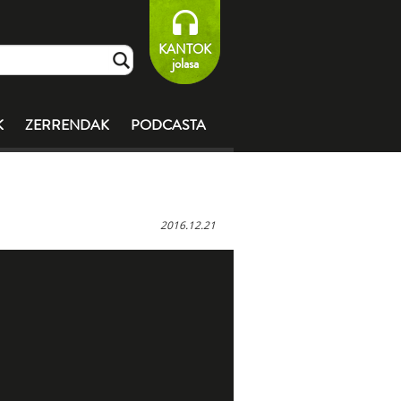
KANTOK
jolasa
K
ZERRENDAK
PODCASTA
2016.12.21