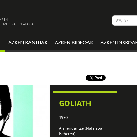
AREN
L MUSIKAREN ATARIA
AZKEN KANTUAK
AZKEN BIDEOAK
AZKEN DISKOA
GOLIATH
1990
Armendaritze (Nafarroa
Beherea)