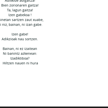
Adixkide adigaitza!
Bien zorionaren gaitza!
Ta, lagun gaitza!
Izen gabekoa !
ainetan sartzen zaut xuabe,
i niz, bainan, ni izan gabe.
Izen gabe!
Adikzioak nau sortzen.
Bainan, ni ez izaitean
Ni banintz azkenean:
Izadiktiboa?
Hiltzen nauen ni hura