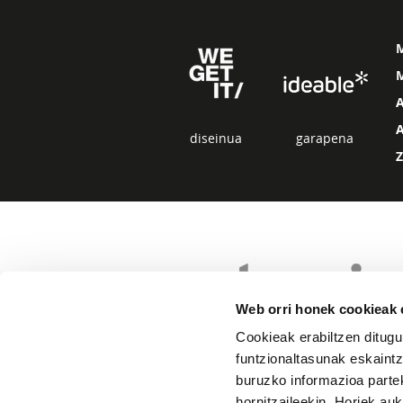
M
diseinua
garapena
Web orri honek cookieak e
Cookieak erabiltzen ditugu
funtzionaltasunak eskaintz
buruzko informazioa partek
hornitzaileekin. Horiek au