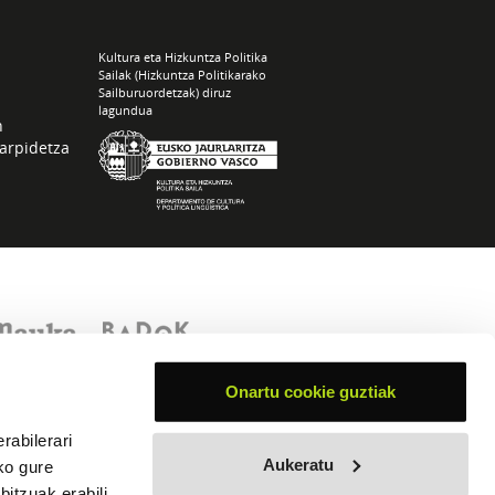
Kultura eta Hizkuntza Politika
Sailak (Hizkuntza Politikarako
Sailburuordetzak) diruz
lagundua
n
arpidetza
Onartu cookie guztiak
rabilerari
Aukeratu
ko gure
itzuak erabili