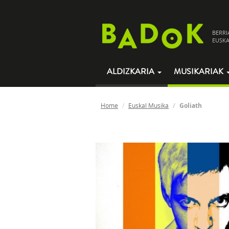
BERRI
EUSKA
ALDIZKARIA
MUSIKARIAK
Home
Euskal Musika
Goliath