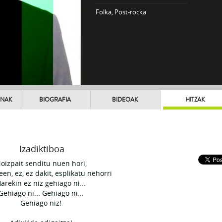
Folka, Post-rocka
UNAK
BIOGRAFIA
BIDEOAK
HITZAK
Izadiktiboa
oizpait senditu nuen hori,
en, ez, ez dakit, esplikatu nehorri
arekin ez niz gehiago ni...
Gehiago ni... Gehiago ni...
Gehiago niz!