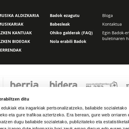
USIKA ALDIZKARIA
Badok ezagutu
Bloga
MUSIKARIAK
Babesleak
Kontaktua
AZKEN KANTUAK
Ohiko galderak (FAQ)
Egin Badok-e
buletinaren h
AZKEN BIDEOAK
Nola erabili Badok
ZERRENDAK
rabiltzen ditu
 edukiak eta iragarkiak pertsonalizatzeko, baliabide sozialetako
eko eta gure trafikoa aztertzeko. Era berean, gure web orriaren e
atzen dugu baliabide sozialetako, publizitateko eta estatistiketa
kera izango dute informazio hori zeuk eman diezun edo euren zerb