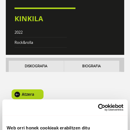
KINKILA
2022
Rock&rolla
DISKOGRAFIA
BIOGRAFIA
Atzera
Ezkurrak amets
Norberaren bideak galtzen,
kanpoan uzten nauten, baztertzen nauten ate horiek.
Retrobisoreko tanta ilunetan galdurik,
Web orri honek cookieak erabiltzen ditu