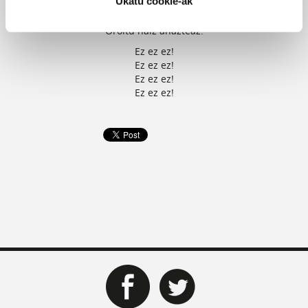
Ukatu cookie-ak
Bete nauten memoriak banitu,
etengabe erretinetan kiskaltzen...
Oroitu naiz ahazteaz.
Ez ez ez!
Ez ez ez!
Ez ez ez!
Ez ez ez!