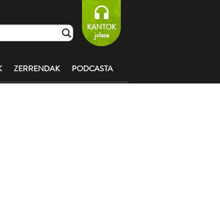
KANTOK
jolasa
K
ZERRENDAK
PODCASTA