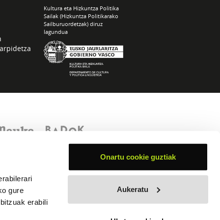
Kultura eta Hizkuntza Politika
Sailak (Hizkuntza Politikarako
Sailburuordetzak) diruz
lagundua
n
arpidetza
Onartu cookie guztiak
rabilerari
Aukeratu
ko gure
itzuak erabili