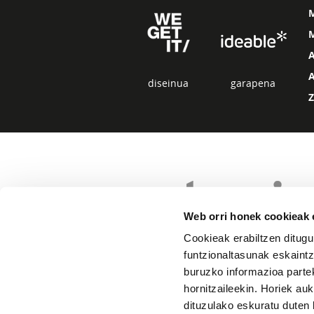
M
diseinua
garapena
Web orri honek cookieak e
Cookieak erabiltzen ditugu
funtzionaltasunak eskaintz
buruzko informazioa partek
hornitzaileekin. Horiek au
dituzulako eskuratu duten 