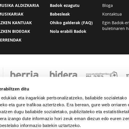
USIKA ALDIZKARIA
Badok ezagutu
Bloga
MUSIKARIAK
Babesleak
Kontaktua
AZKEN KANTUAK
Ohiko galderak (FAQ)
Egin Badok-e
buletinaren h
AZKEN BIDEOAK
Nola erabili Badok
ZERRENDAK
rabiltzen ditu
 edukiak eta iragarkiak pertsonalizatzeko, baliabide sozialetako
eko eta gure trafikoa aztertzeko. Era berean, gure web orriaren e
atzen dugu baliabide sozialetako, publizitateko eta estatistiketa
kera izango dute informazio hori zeuk eman diezun edo euren zerb
Lege oharra
Pribatutasuna
Cookie politika
bestelako informazio batekin uztartzeko.