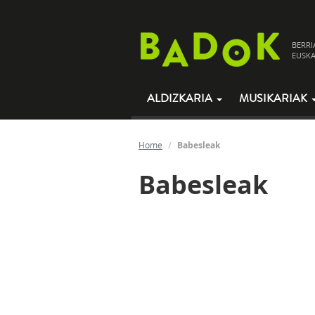
BERRI
EUSKA
ALDIZKARIA
MUSIKARIAK
Home
Babesleak
Babesleak