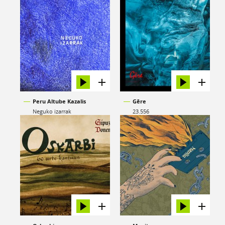
Peru Altube Kazalis
Gēre
Neguko izarrak
23.556