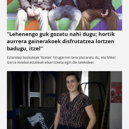
“Lehenengo guk gozatu nahi dugu; hortik
aurrera gainerakoek disfrutatzea lortzen
badugu, itzel”
Eztandap boskoteak 'Itzalak' hirugarren lana plazaratu du, eta Mikel
Izarra kolaboratzaileak elkarrizketa egin die talekideei.