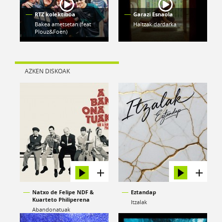
RTZ kolektiboa
Garazi Esnaola
Bakea ametsetan (feat
Haltzak dardarka
Plouz&Foen)
AZKEN DISKOAK
Natxo de Felipe NDF &
Eztandap
Kuarteto Philiperena
Itzalak
Abandonatuak