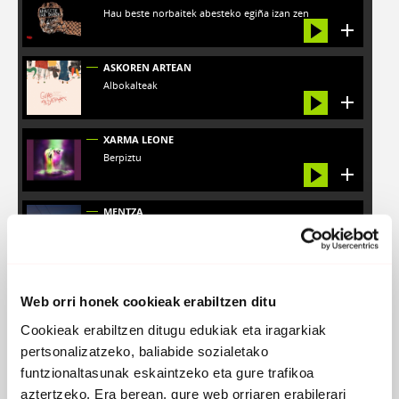
Hau beste norbaitek abesteko egiña izan zen
ASKOREN ARTEAN
Albokalteak
XARMA LEONE
Berpiztu
MENTZA_
Jurisprudentzia_Gari vs Mentza_Remix
Web orri honek cookieak erabiltzen ditu
ORAIN
Cookieak erabiltzen ditugu edukiak eta iragarkiak
pertsonalizatzeko, baliabide sozialetako
funtzionaltasunak eskaintzeko eta gure trafikoa
aztertzeko. Era berean, gure web orriaren erabilerari