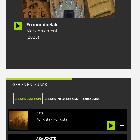
Erromintxelak
Nork erran eni
(2025)
GEHIEN ENTZUNAK
AZKEN ASTEAN
AZKEN HILABETEAN
OROTARA
E.T.S.
Konkista - konkista
AKAUZAZTE