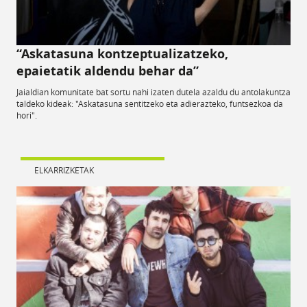
“Askatasuna kontzeptualizatzeko,
epaietatik aldendu behar da”
Jaialdian komunitate bat sortu nahi izaten dutela azaldu du antolakuntza
taldeko kideak: "Askatasuna sentitzeko eta adierazteko, funtsezkoa da
hori".
ELKARRIZKETAK