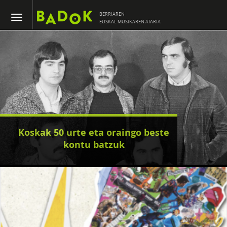
BERRIAREN
EUSKAL MUSIKAREN ATARIA
Koskak 50 urte eta oraingo beste
kontu batzuk