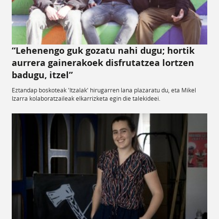
“Lehenengo guk gozatu nahi dugu; hortik
aurrera gainerakoek disfrutatzea lortzen
badugu, itzel”
Eztandap boskoteak 'Itzalak' hirugarren lana plazaratu du, eta Mikel
Izarra kolaboratzaileak elkarrizketa egin die talekideei.