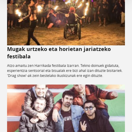
Mugak urtzeko eta horietan jariatzeko
festibala
Atzo amaitu zen Harrikada festibala Izarran. Tekno doinuek gidatuta,
esperientzia sentsorial eta bisualak ere bizi ahal izan dituzte bisitariek.
'Drag show'-ak zein bestelako ikuskizunak ere egin dituzte.