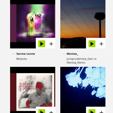
Xarma Leone
Mentza_
Berpiztu
Jurisprudentzia_Gari vs
Mentza_Remix