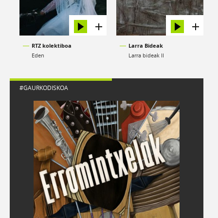
RTZ kolektiboa
Larra Bideak
Eden
Larra bideak II
#GAURKODISKOA