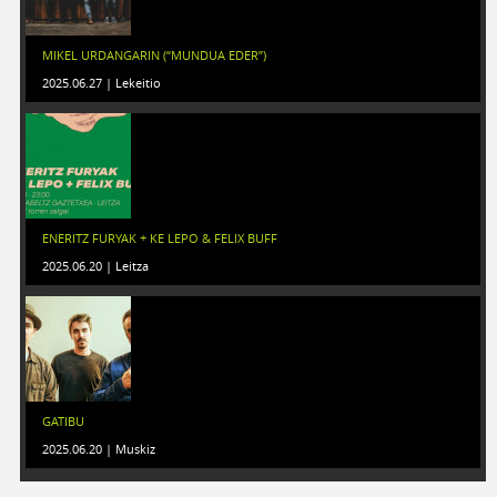
MIKEL URDANGARIN (“MUNDUA EDER”)
2025.06.27 | Lekeitio
ENERITZ FURYAK + KE LEPO & FELIX BUFF
2025.06.20 | Leitza
GATIBU
2025.06.20 | Muskiz