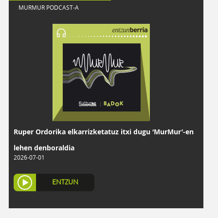
MURMUR PODCAST-A
Ruper Ordorika elkarrizketatuz itxi dugu ‘MurMur’-en
lehen denboraldia
2026-07-01
ENTZUN