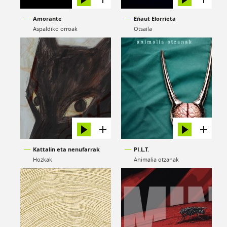
Amorante
Eñaut Elorrieta
Aspaldiko orroak
Otsaila
Kattalin eta nenufarrak
PI.L.T.
Hozkak
Animalia otzanak