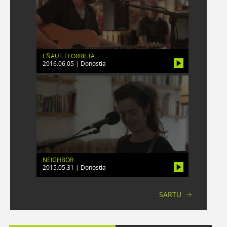
EÑAUT ELORRIETA
2016.06.05 | Donostia
NEIGHBOR
2015.05.31 | Donostia
SARTU