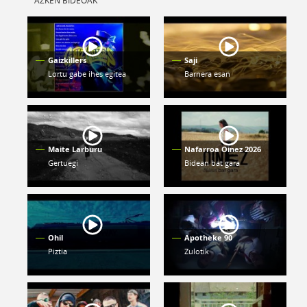
Gaizkillers
Saji
Lortu gabe ihes egitea
Barnera esan
Maite Larburu
Nafarroa Oinez 2026
Gertuegi
Bidean bat gara
Ohil
Apotheke 90
Piztia
Zulotik