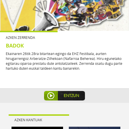
AZKEN ZERRENDA
BADOK
Ekainaren 26tik 28ra bitartean egingo da EHZ Festibala, aurten
hirugarrengoz Arberatze-Zilhekoan (Nafarroa Beherea). Hiru egunetako
egitarau oparoa prestatu dute antolatzaileek. Zerrenda osatu dugu parte
hartuko duten euskal taldeen kantu banarekin.
ENTZUN
AZKEN KANTUAK