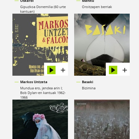
Oskarbi
Manitu
Gipuzkoa Donemilia (60 urte
Oroitzapen berriak
kantuan)
Markos Untzeta
Basaki
Mundua ero, jendea arin I;
Bizimina
Bob Dylan-en kantuak 1962-
1966