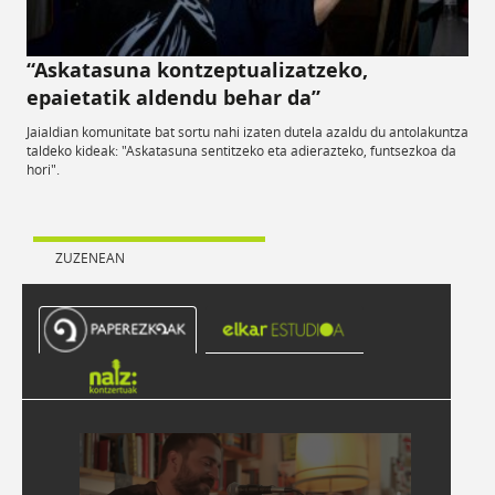
“Askatasuna kontzeptualizatzeko,
epaietatik aldendu behar da”
Jaialdian komunitate bat sortu nahi izaten dutela azaldu du antolakuntza
taldeko kideak: "Askatasuna sentitzeko eta adierazteko, funtsezkoa da
hori".
ZUZENEAN