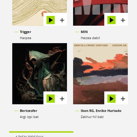
Trigger
MIN
Harpea
Haizea dabil
Bertzesfer
Ibon RG, Enrike Hurtado
Argi izpi bat
Zakhur hil bati
AZKEN BIDEOAK