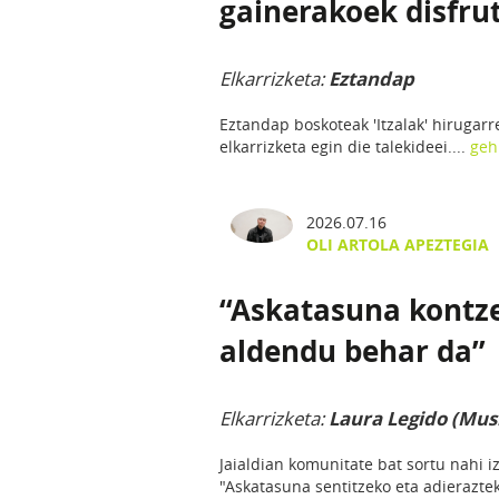
gainerakoek disfrut
Elkarrizketa:
Eztandap
Eztandap boskoteak 'Itzalak' hirugarr
elkarrizketa egin die talekideei....
geh
2026.07.16
OLI ARTOLA APEZTEGIA
“Askatasuna kontze
aldendu behar da”
Elkarrizketa:
Laura Legido (Mus
Jaialdian komunitate bat sortu nahi i
"Askatasuna sentitzeko eta adieraztek