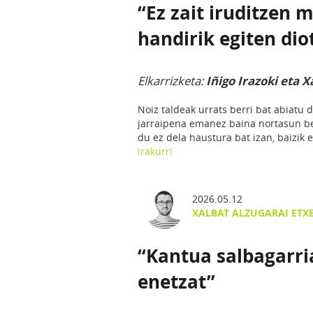
“Ez zait iruditzen
handirik egiten dio
Elkarrizketa:
Iñigo Irazoki eta X
Noiz taldeak urrats berri bat abiatu 
jarraipena emanez baina nortasun berr
du ez dela haustura bat izan, baizik
irakurri
2026.05.12
XALBAT ALZUGARAI ETX
“Kantua salbagarri
enetzat”