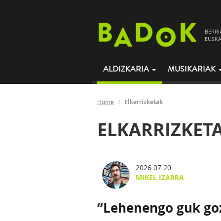
BERRI
EUSKA
ALDIZKARIA
MUSIKARIAK
Home
Elkarrizketak
ELKARRIZKET
2026.07.20
MIKEL IZARRA
“Lehenengo guk goz