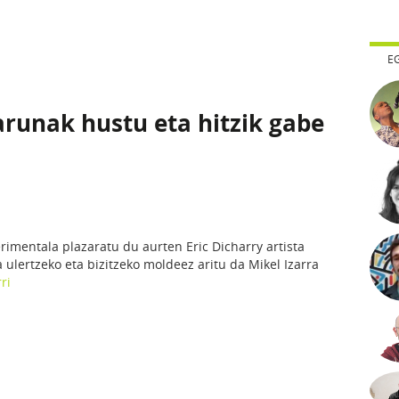
E
arunak hustu eta hitzik gabe
rimentala plazaratu du aurten Eric Dicharry artista
a ulertzeko eta bizitzeko moldeez aritu da Mikel Izarra
ri