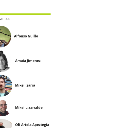
GILEAK
Alfonso Guillo
Amaia Jimenez
Mikel Izarra
Mikel Lizarralde
Oli Artola Apeztegia