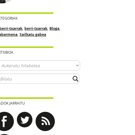
ATEGORIAK
,
,
,
berri-txarrak
berri-txarrak
Bloga
,
abarmena
Sailkatu gabea
RTXIBOA
ADOK JARRAITU