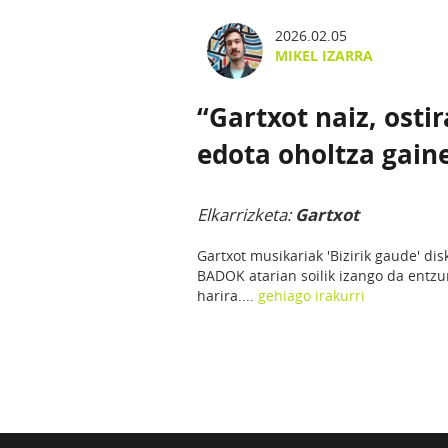
2026.02.05
MIKEL IZARRA
“Gartxot naiz, osti
edota oholtza gain
Elkarrizketa:
Gartxot
Gartxot musikariak 'Bizirik gaude' di
BADOK atarian soilik izango da entzun
harira....
gehiago irakurri