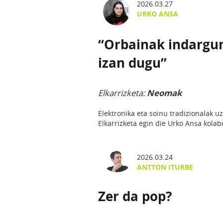
2026.03.27
URKO ANSA
“Orbainak indargun
izan dugu”
Elkarrizketa:
Neomak
Elektronika eta soinu tradizionalak u
Elkarrizketa egin die Urko Ansa kolabo
2026.03.24
ANTTON ITURBE
Zer da pop?