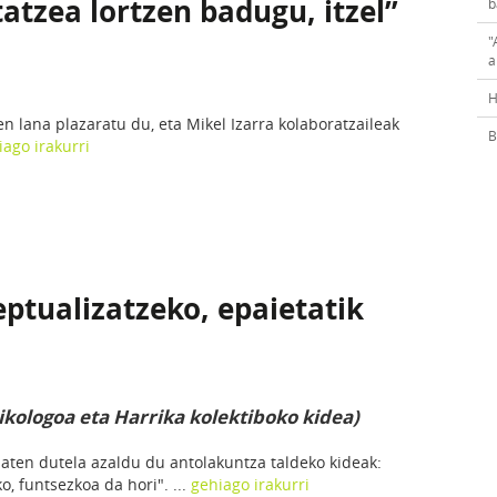
atzea lortzen badugu, itzel”
b
"
a
H
en lana plazaratu du, eta Mikel Izarra kolaboratzaileak
B
iago irakurri
ptualizatzeko, epaietatik
ikologoa eta Harrika kolektiboko kidea)
zaten dutela azaldu du antolakuntza taldeko kideak:
o, funtsezkoa da hori". ...
gehiago irakurri