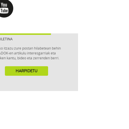
ULETINA
so itzazu zure postan hilabetean behin
DOK-en artikulu interesgarriak eta
ken kantu, bideo eta zerrenden berri.
HARPIDETU