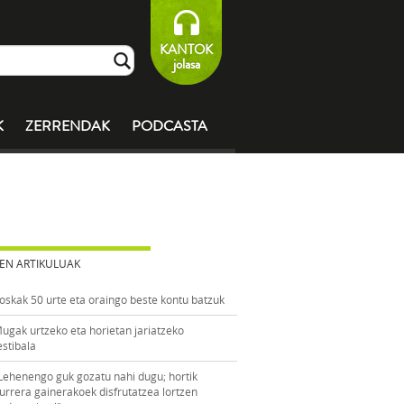
KANTOK
jolasa
K
ZERRENDAK
PODCASTA
EN ARTIKULUAK
oskak 50 urte eta oraingo beste kontu batzuk
ugak urtzeko eta horietan jariatzeko
estibala
Lehenengo guk gozatu nahi dugu; hortik
urrera gainerakoek disfrutatzea lortzen