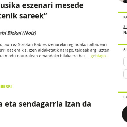
 musika eszenari mesede
tenik sareek”
K
2-
abi Bizkai (Noiz)
N
du, aurrez Sorotan Babies izenarekin egindako ibilbideari
A
i bat eraikiz. Izen aldaketatik harago, taldeak argi uzten
 eta modu naturalean emandako bilakaera bat....
gehiago
EBERRI
B
a eta sendagarria izan da