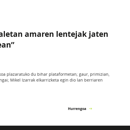
raletan amaren lentejak jaten
ean”
skoa plazaratuko du bihar plataformetan; gaur, primizian,
gai; Mikel Izarrak elkarrizketa egin dio lan berriaren
Hurrengoa