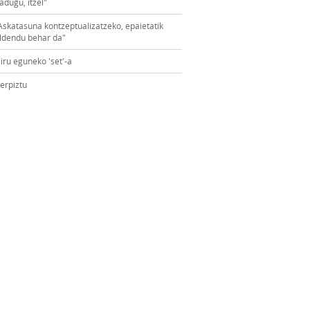
adugu, itzel"
Askatasuna kontzeptualizatzeko, epaietatik
ldendu behar da"
iru eguneko 'set'-a
erpiztu