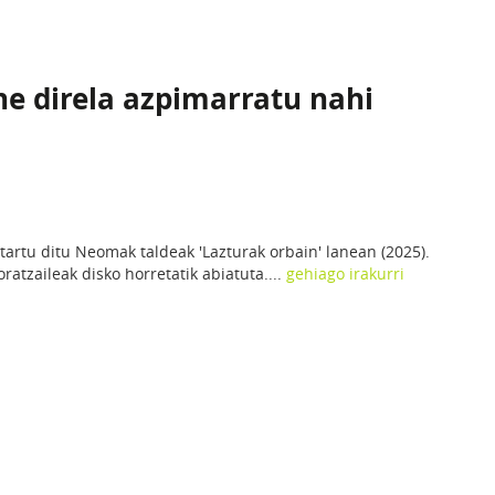
e direla azpimarratu nahi
ztartu ditu Neomak taldeak 'Lazturak orbain' lanean (2025).
ratzaileak disko horretatik abiatuta....
gehiago irakurri