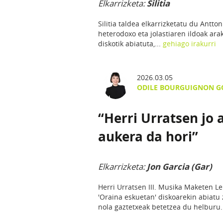
Elkarrizketa:
Silitia
Silitia taldea elkarrizketatu du Antto
heterodoxo eta jolastiaren ildoak arak
diskotik abiatuta,...
gehiago irakurri
2026.03.05
ODILE BOURGUIGNON G
“Herri Urratsen jo 
aukera da hori”
Elkarrizketa:
Jon Garcia (Gar)
Herri Urratsen III. Musika Maketen Le
'Oraina eskuetan' diskoarekin abiatu 
nola gaztetxeak betetzea du helburu.