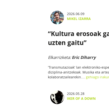
2026.06.09
MIKEL IZARRA
“Kultura erosoak g
uzten gaitu”
Elkarrizketa:
Eric Diharry
'Transmutazioak' lan elektroniko-espe
diziplina-anitzekoak. Musika eta arte
kolaboratzailearekin....
gehiago irakur
2026.05.28
IKER OF A DOWN