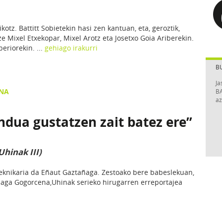
otz. Battitt Sobietekin hasi zen kantuan, eta, geroztik,
e Mixel Etxekopar, Mixel Arotz eta Josetxo Goia Ariberekin.
eriorekin. ...
gehiago irakurri
B
Ja
ENA
BA
az
ua gustatzen zait batez ere”
hinak III)
 teknikaria da Eñaut Gaztañaga. Zestoako bere babeslekuan,
naga Gogorcena,Uhinak serieko hirugarren erreportajea