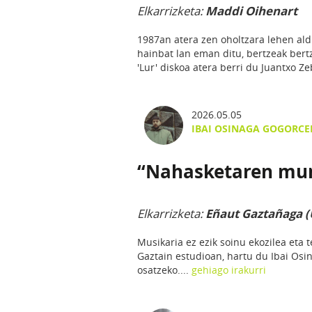
Elkarrizketa:
Maddi Oihenart
1987an atera zen oholtzara lehen aldik
hainbat lan eman ditu, bertzeak bertz
'Lur' diskoa atera berri du Juantxo Zeb
2026.05.05
IBAI OSINAGA GOGORC
“Nahasketaren mund
Elkarrizketa:
Eñaut Gaztañaga (U
Musikaria ez ezik soinu ekozilea eta
Gaztain estudioan, hartu du Ibai Osi
osatzeko....
gehiago irakurri