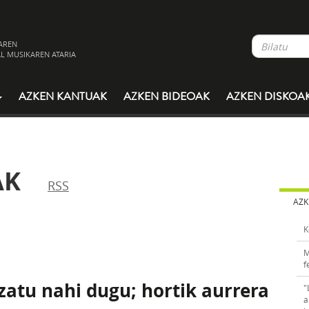
AREN
L MUSIKAREN ATARIA
AZKEN KANTUAK
AZKEN BIDEOAK
AZKEN DISKOA
AK
RSS
AZK
K
M
f
atu nahi dugu; hortik aurrera
"
a