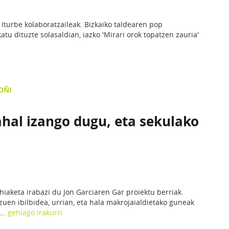
n Iturbe kolaboratzaileak. Bizkaiko taldearen pop
atu dituzte solasaldian, iazko 'Mirari orok topatzen zauria'
OÑI
ahal izango dugu, eta sekulako
hiaketa irabazi du Jon Garciaren Gar proiektu berriak.
zuen ibilbidea, urrian, eta hala makrojaialdietako guneak
...
gehiago irakurri