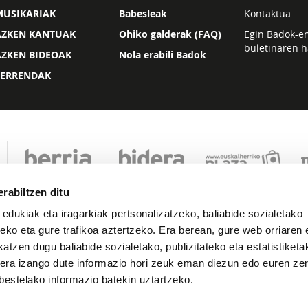
MUSIKARIAK
Babesleak
Kontaktua
AZKEN KANTUAK
Ohiko galderak (FAQ)
Egin Badok-e
buletinaren h
AZKEN BIDEOAK
Nola erabili Badok
ZERRENDAK
rabiltzen ditu
 edukiak eta iragarkiak pertsonalizatzeko, baliabide sozialetako
eko eta gure trafikoa aztertzeko. Era berean, gure web orriaren e
atzen dugu baliabide sozialetako, publizitateko eta estatistiketa
kera izango dute informazio hori zeuk eman diezun edo euren zerb
Lege oharra
Pribatutasuna
Cookie politika
bestelako informazio batekin uztartzeko.