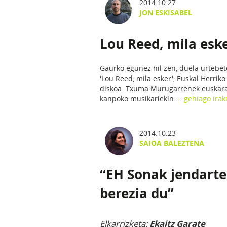
2014.10.27
JON ESKISABEL
Lou Reed, mila esk
Gaurko egunez hil zen, duela urtebet
'Lou Reed, mila esker', Euskal Herri
diskoa. Txuma Murugarrenek euskarar
kanpoko musikariekin....
gehiago irak
2014.10.23
SAIOA BALEZTENA
“EH Sonak jendarte
berezia du”
Elkarrizketa:
Ekaitz Garate