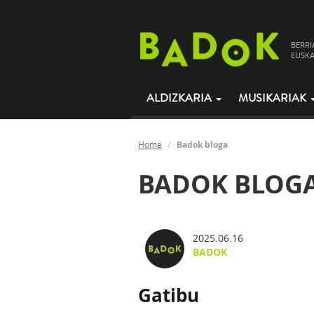
BERRI
EUSKA
ALDIZKARIA
MUSIKARIAK
Home
Badok bloga
BADOK BLOG
2025.06.16
BADOK
Gatibu