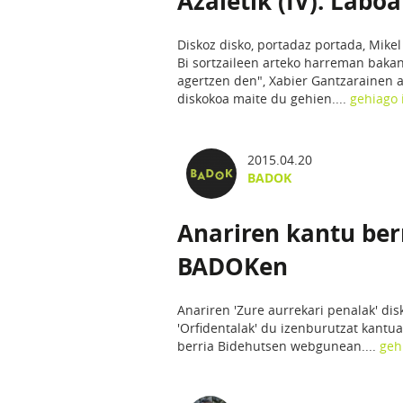
Azaletik (IV): Laboa
Diskoz disko, portadaz portada, Mikel
Bi sortzaileen arteko harreman bakan
agertzen den", Xabier Gantzarainen a
diskokoa maite du gehien....
gehiago 
2015.04.20
BADOK
Anariren kantu ber
BADOKen
Anariren 'Zure aurrekari penalak' di
'Orfidentalak' du izenburutzat kantua
berria Bidehutsen webgunean....
geh