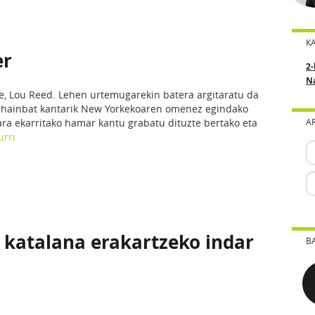
K
er
2-
N
e, Lou Reed. Lehen urtemugarekin batera argitaratu da
ko hainbat kantarik New Yorkekoaren omenez egindako
a ekarritako hamar kantu grabatu dituzte bertako eta
A
urri
 katalana erakartzeko indar
B