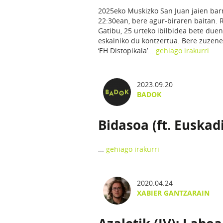
2025eko Muskizko San Juan jaien barn
22:30ean, bere agur-biraren baitan.
Gatibu, 25 urteko ibilbidea bete du
eskainiko du kontzertua. Bere zuzene
‘EH Distopikala’...
gehiago irakurri
2023.09.20
BADOK
Bidasoa (ft. Euska
...
gehiago irakurri
2020.04.24
XABIER GANTZARAIN