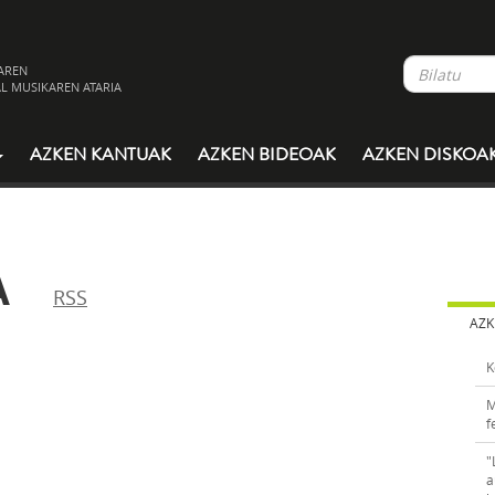
AREN
L MUSIKAREN ATARIA
AZKEN KANTUAK
AZKEN BIDEOAK
AZKEN DISKOA
A
RSS
AZK
K
M
f
"
a