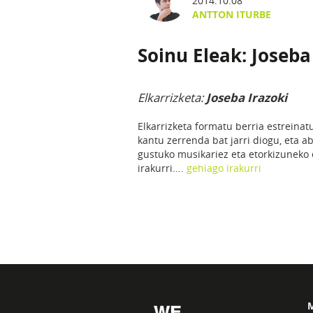
2014.10.08
ANTTON ITURBE
Soinu Eleak: Joseba
Elkarrizketa:
Joseba Irazoki
Elkarrizketa formatu berria estreinat
kantu zerrenda bat jarri diogu, eta a
gustuko musikariez eta etorkizuneko 
irakurri....
gehiago irakurri
M