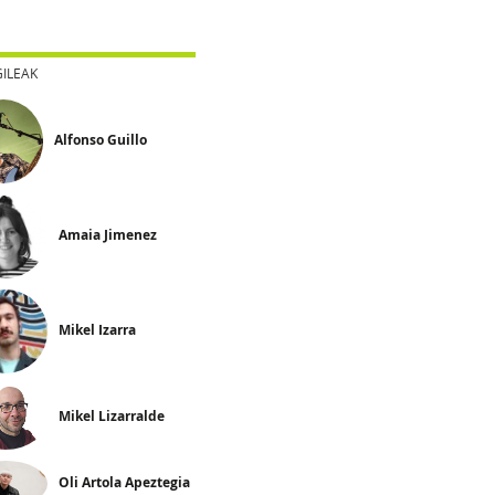
GILEAK
Alfonso Guillo
Amaia Jimenez
Mikel Izarra
Mikel Lizarralde
Oli Artola Apeztegia