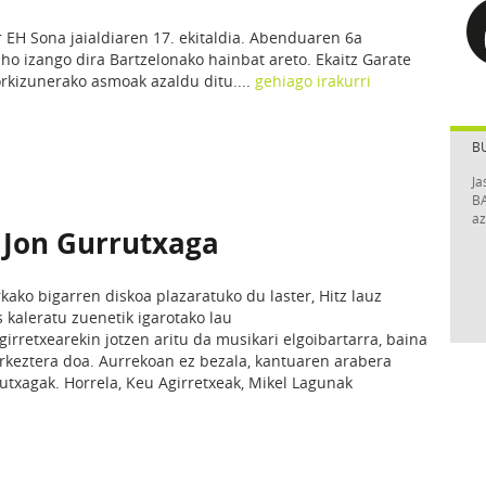
 EH Sona jaialdiaren 17. ekitaldia. Abenduaren 6a
ho izango dira Bartzelonako hainbat areto. Ekaitz Garate
orkizunerako asmoak azaldu ditu....
gehiago irakurri
B
Ja
BA
az
 Jon Gurrutxaga
kako bigarren diskoa plazaratuko du laster, Hitz lauz
 kaleratu zuenetik igarotako lau
irretxearekin jotzen aritu da musikari elgoibartarra, baina
urkeztera doa. Aurrekoan ez bezala, kantuaren arabera
utxagak. Horrela, Keu Agirretxeak, Mikel Lagunak