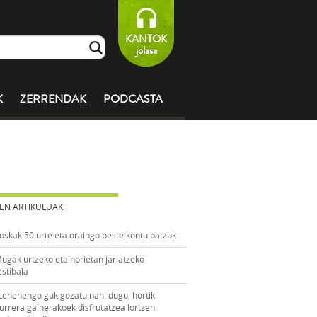
KANTOK
jolasa
K
ZERRENDAK
PODCASTA
EN ARTIKULUAK
oskak 50 urte eta oraingo beste kontu batzuk
ugak urtzeko eta horietan jariatzeko
estibala
Lehenengo guk gozatu nahi dugu; hortik
urrera gainerakoek disfrutatzea lortzen