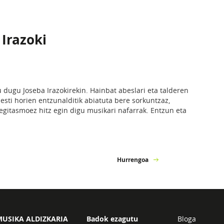
 Irazoki
u dugu Joseba Irazokirekin. Hainbat abeslari eta talderen
besti horien entzunalditik abiatuta bere sorkuntzaz,
egitasmoez hitz egin digu musikari nafarrak. Entzun eta
Hurrengoa
USIKA ALDIZKARIA
Badok ezagutu
Bloga