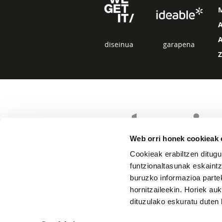
diseinua
garapena
Web orri honek cookieak e
Cookieak erabiltzen ditugu
funtzionaltasunak eskaintz
buruzko informazioa partek
hornitzaileekin. Horiek au
dituzulako eskuratu duten 