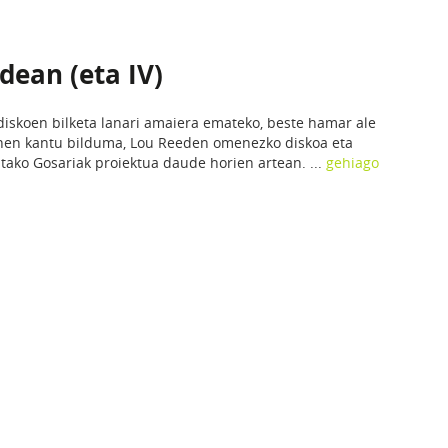
dean (eta IV)
diskoen bilketa lanari amaiera emateko, beste hamar ale
enen kantu bilduma, Lou Reeden omenezko diskoa eta
ako Gosariak proiektua daude horien artean. ...
gehiago