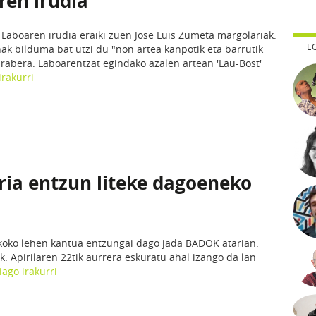
ren irudia
 Laboaren irudia eraiki zuen Jose Luis Zumeta margolariak.
E
ak bilduma bat utzi du "non artea kanpotik eta barrutik
rabera. Laboarentzat egindako azalen artean 'Lau-Bost'
irakurri
ria entzun liteke dagoeneko
skoko lehen kantua entzungai dago jada BADOK atarian.
k. Apirilaren 22tik aurrera eskuratu ahal izango da lan
iago irakurri