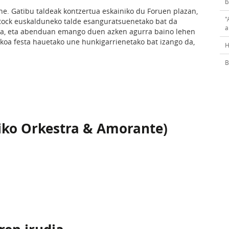
b
e. Gatibu taldeak kontzertua eskainiko du Foruen plazan,
"
 Rock euskalduneko talde esanguratsuenetako bat da
a
ena, eta abenduan emango duen azken agurra baino lehen
koa festa hauetako une hunkigarrienetako bat izango da,
H
B
diko Orkestra & Amorante)