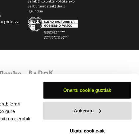
Sailak (Hizkuntza Politikarako
Sailburuordetzak) diruz
lagundua
n
arpidetza
Onartu cookie guztiak
rabilerari
Aukeratu
ko gure
itzuak erabili
Ukatu cookie-ak