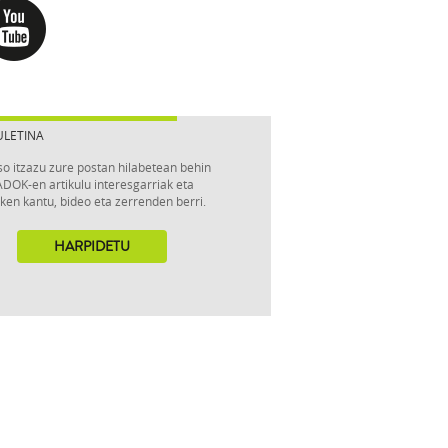
ULETINA
so itzazu zure postan hilabetean behin
DOK-en artikulu interesgarriak eta
ken kantu, bideo eta zerrenden berri.
HARPIDETU