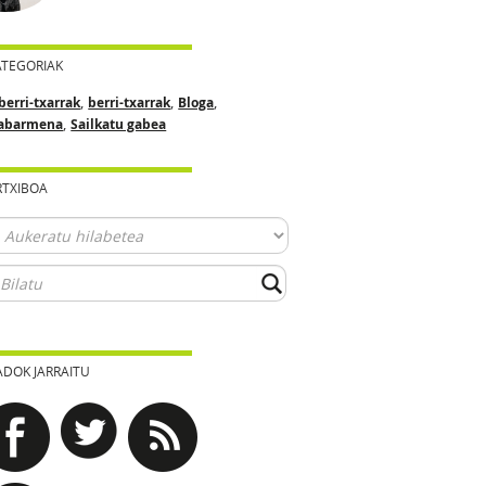
ATEGORIAK
,
,
,
berri-txarrak
berri-txarrak
Bloga
,
abarmena
Sailkatu gabea
RTXIBOA
ADOK JARRAITU