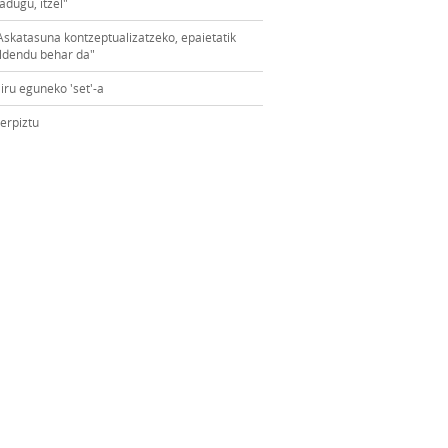
adugu, itzel"
Askatasuna kontzeptualizatzeko, epaietatik
ldendu behar da"
iru eguneko 'set'-a
erpiztu