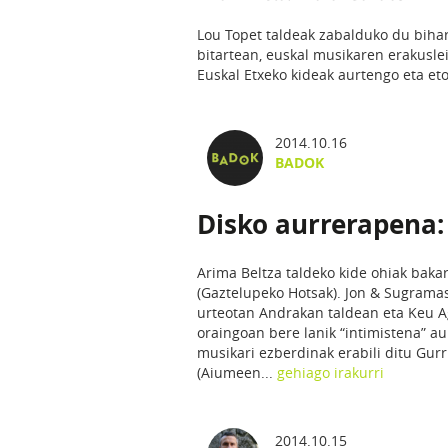
Lou Topet taldeak zabalduko du bihar
bitartean, euskal musikaren erakuslei
Euskal Etxeko kideak aurtengo eta et
2014.10.16
BADOK
Disko aurrerapena:
Arima Beltza taldeko kide ohiak bakar
(Gaztelupeko Hotsak). Jon & Sugramas
urteotan Andrakan taldean eta Keu Ag
oraingoan bere lanik “intimistena” a
musikari ezberdinak erabili ditu Gurr
(Aiumeen...
gehiago irakurri
2014.10.15