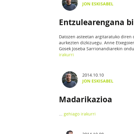
JON ESKISABEL
Entzulearengana bi
Datozen asteetan argitaratuko diren 
aurkezten dizkizuegu. Anne Etxegoi
Gosek Joseba Sarrionandiarekin ondut
irakurri
2014.10.10
JON ESKISABEL
Madarikazioa
...
gehiago irakurri