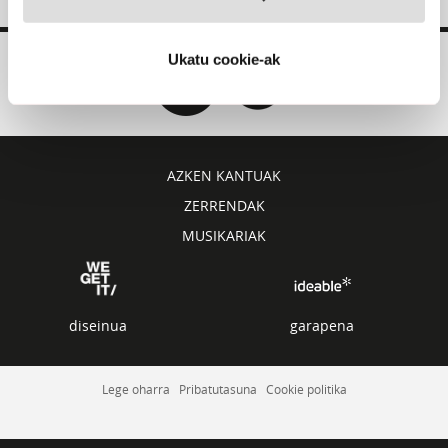
Ukatu cookie-ak
AZKEN KANTUAK
ZERRENDAK
MUSIKARIAK
diseinua
garapena
Lege oharra
Pribatutasuna
Cookie politika