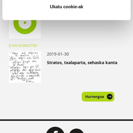
BIRKITE ALONSO
Ukatu cookie-ak
2020-02-03
Usoak besoetan
JUAN GOROSTIDI
2019-01-30
Stratos, txalaparta, sehaska kanta
Hurrengoa