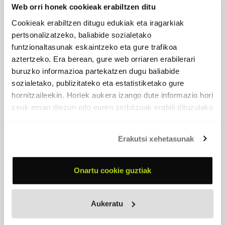
BADOK
Web orri honek cookieak erabiltzen ditu
2020-12-15
Cookieak erabiltzen ditugu edukiak eta iragarkiak
Kafe Antzokiaren 25 urteko uneak,
pertsonalizatzeko, baliabide sozialetako
musikarien ahotan
funtzionaltasunak eskaintzeko eta gure trafikoa
aztertzeko. Era berean, gure web orriaren erabilerari
buruzko informazioa partekatzen dugu baliabide
JUAN GOROSTIDI
sozialetako, publizitateko eta estatistiketako gure
2020-03-23
hornitzaileekin. Horiek aukera izango dute informazio hori
Euskal ereserki bat sasoi
zeuk eman diezun edo euren zerbitzuak erabili dituzulako
apokaliptikoetarako
eskuratu duten bestelako informazio batekin uztartzeko.
Erakutsi xehetasunak
BIRKITE ALONSO
2020-03-02
Onartu cookie guztiak
Elkarrekin egon ginen
Aukeratu