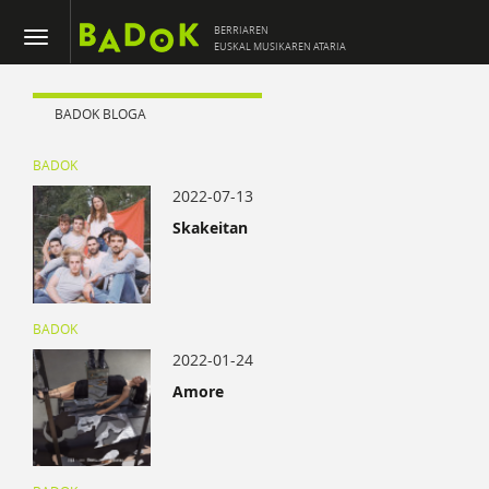
BERRIAREN
EUSKAL MUSIKAREN ATARIA
BADOK BLOGA
BADOK
2022-07-13
Skakeitan
BADOK
2022-01-24
Amore