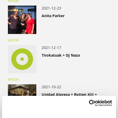
BADOK
2021-12-23
Anita Parker
BADOK
2021-12-17
Tirokatuak + DJ Naza
BADOK
2021-10-22
Unidad Alavesa + Rotten XIII +
Brigade Loco