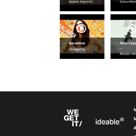
Azalak (rework)
Gezurreta
Geraldine
Niña Coyo
...
Zoragarria
Abrazo de
M