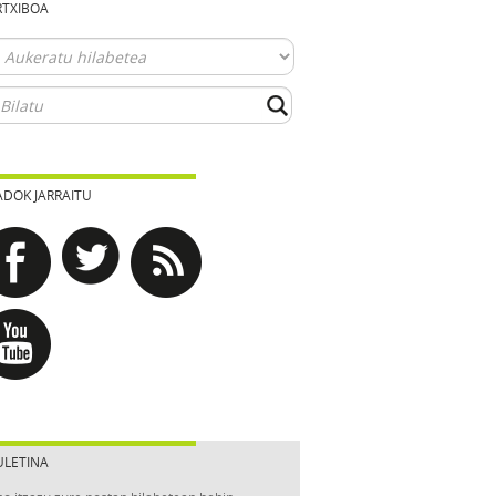
RTXIBOA
ADOK JARRAITU
ULETINA