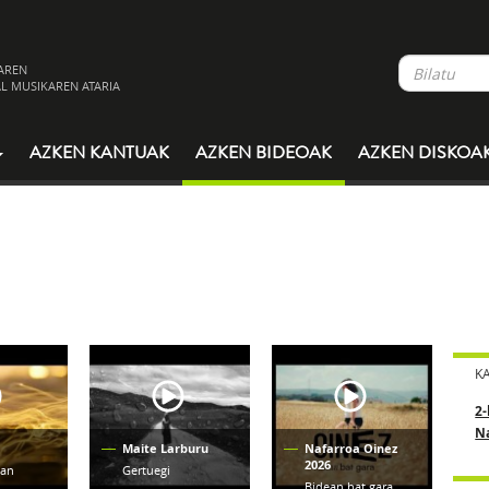
AREN
L MUSIKAREN ATARIA
AZKEN KANTUAK
AZKEN BIDEOAK
AZKEN DISKOA
K
2-
N
Maite Larburu
Nafarroa Oinez
2026
san
Gertuegi
Bidean bat gara