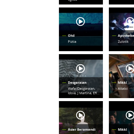
Ohil
Apotheke
Piztia
Zulotik
Desgaraian
Mikkl
Wafa (Desgaraian,
Aitatxi
Idoia, J Martina, Eñ...
Asier Beramendi
Mikkl