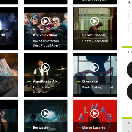
A
 90
RTZ kolektiboa
Garazi Esnaola
Bakea ametsetan
Haltzak dardarka
(feat Plouz&Foen)
B
Alguillo eta Alk...
Etxekalte
Hor, zelatan
Kantu bat egin dizut
(zuzenean)
B
Bertzesfer
Marte Lasarte