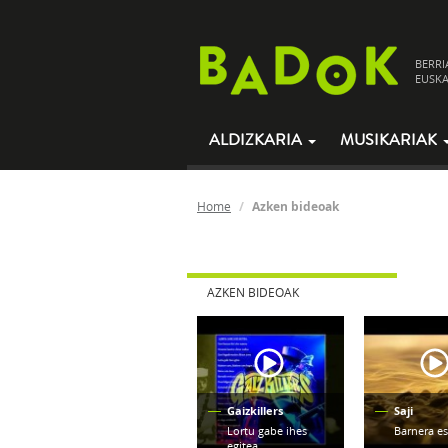
BERRI
EUSKA
ALDIZKARIA
MUSIKARIAK
Home
Azken bideoak
AZKEN BIDEOAK
Gaizkillers
Saji
Lortu gabe ihes
Barnera e
egitea