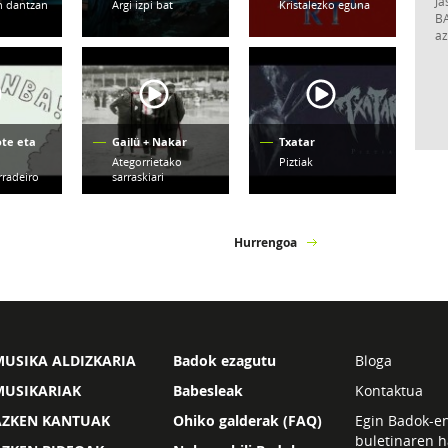
Ja
n dantzan
Argi izpi bat
Kristalezko eguna
BA
az
te eta
Gailü + Nakar
Txatar
Ategorrietako
Piztiak
rradeiro
sarraskiari
Hurrengoa
USIKA ALDIZKARIA
Badok ezagutu
Bloga
MUSIKARIAK
Babesleak
Kontaktua
AZKEN KANTUAK
Ohiko galderak (FAQ)
Egin Badok-e
buletinaren h