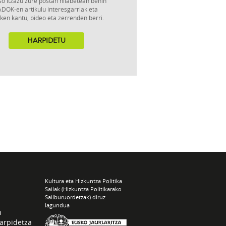
so itzazu zure postan hilabetean behin
DOK-en artikulu interesgarriak eta
ken kantu, bideo eta zerrenden berri.
HARPIDETU
Kultura eta Hizkuntza Politika
Sailak (Hizkuntza Politikarako
Sailburuordetzak) diruz
lagundua
n
arpidetza