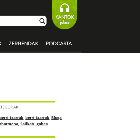
KANTOK
jolasa
K
ZERRENDAK
PODCASTA
ATEGORIAK
,
,
,
berri-txarrak
berri-txarrak
Bloga
,
abarmena
Sailkatu gabea