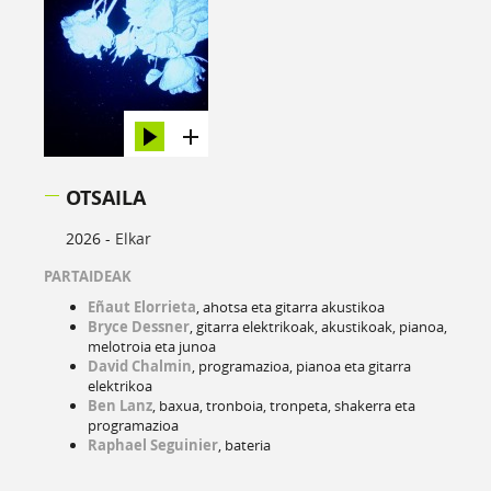
OTSAILA
2026 -
Elkar
PARTAIDEAK
Eñaut Elorrieta
, ahotsa eta gitarra akustikoa
Bryce Dessner
, gitarra elektrikoak, akustikoak, pianoa,
melotroia eta junoa
David Chalmin
, programazioa, pianoa eta gitarra
elektrikoa
Ben Lanz
, baxua, tronboia, tronpeta, shakerra eta
programazioa
Raphael Seguinier
, bateria