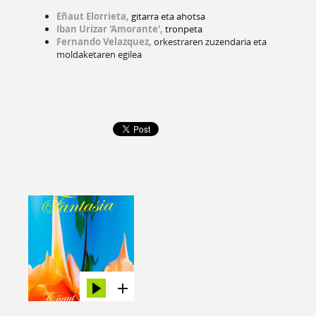
Eñaut Elorrieta,
gitarra eta ahotsa
Iban Urizar 'Amorante',
tronpeta
Fernando Velazquez,
orkestraren zuzendaria eta
moldaketaren egilea