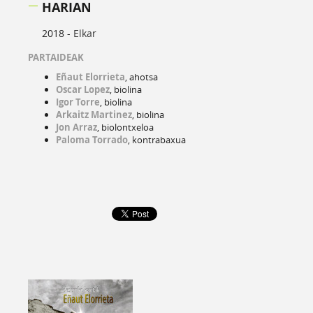
HARIAN
2018 -
Elkar
PARTAIDEAK
Eñaut Elorrieta
, ahotsa
Oscar Lopez
, biolina
Igor Torre
, biolina
Arkaitz Martinez
, biolina
Jon Arraz
, biolontxeloa
Paloma Torrado
, kontrabaxua