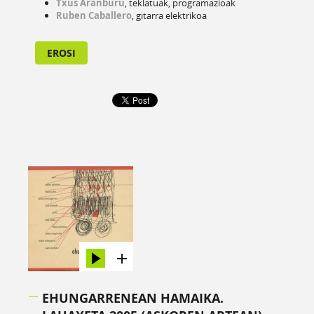
Txus Aranburu
, teklatuak, programazioak
Ruben Caballero
, gitarra elektrikoa
EROSI
EHUNGARRENEAN HAMAIKA.