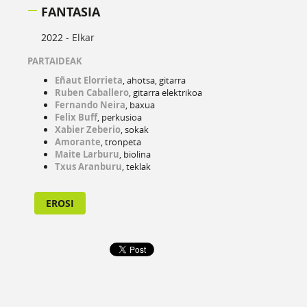
FANTASIA
2022 -
Elkar
PARTAIDEAK
Eñaut Elorrieta
, ahotsa, gitarra
Ruben Caballero
, gitarra elektrikoa
Fernando Neira
, baxua
Felix Buff
, perkusioa
Xabier Zeberio
, sokak
Amorante
, tronpeta
Maite Larburu
, biolina
Txus Aranburu
, teklak
EROSI