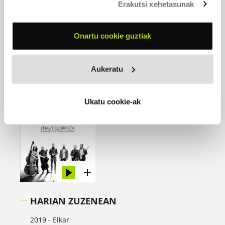
Erakutsi xehetasunak
EROSI
Onartu cookie guztiak
Aukeratu
Ukatu cookie-ak
HARIAN ZUZENEAN
2019 -
Elkar