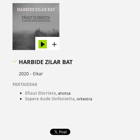
HARBIDE ZILAR BAT
2020 -
Elkar
PARTAIDEAK
Eñaut Elorrieta
, ahotsa
Sapere Aude Sinfonietta
, orkestra