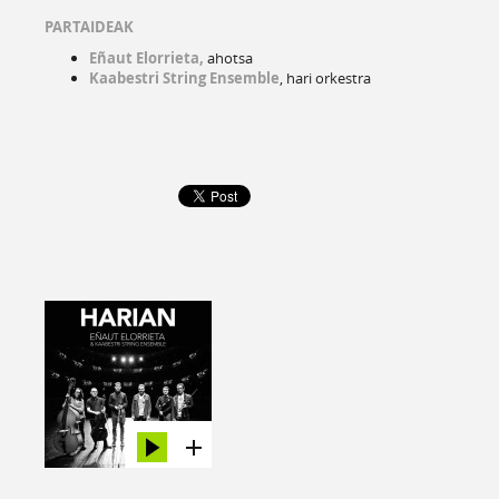
PARTAIDEAK
Eñaut Elorrieta,
ahotsa
Kaabestri String Ensemble
, hari orkestra