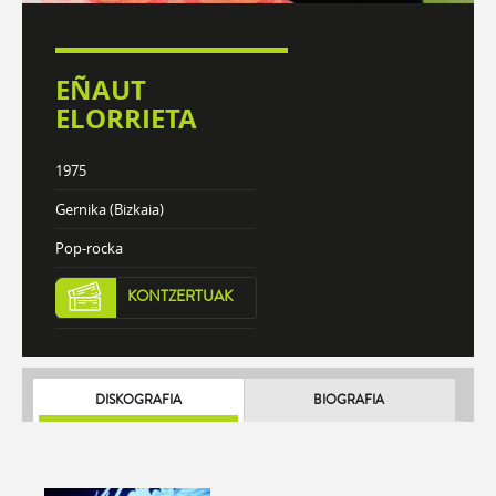
EÑAUT
ELORRIETA
1975
Gernika (Bizkaia)
Pop-rocka
KONTZERTUAK
DISKOGRAFIA
BIOGRAFIA