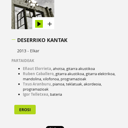
DESERRIKO KANTAK
2013 -
Elkar
PARTAIDEAK
Eñaut Elorrieta
, ahotsa, gitarra akustikoa
Ruben Caballero
, gitarra akustikoa, gitarra elektrikoa,
mandolina, xilofonoa, programazioak
Txus Aranburu
, pianoa, teklatuak, akordeoia,
programazioak
Igor Telletxea
, bateria
EROSI