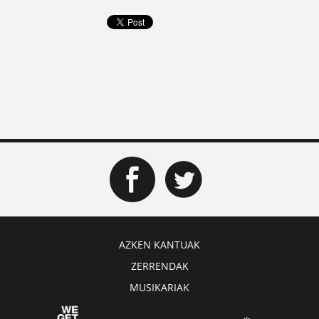
AZKEN KANTUAK
ZERRENDAK
MUSIKARIAK