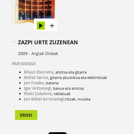
ZAZPI URTE ZUZENEAN
2009 -
Argiak Diskak
PARTAIDEAK
Eñaut Elorrieta
, ahotsa eta gitarra
Beñat Serna
, gitarra akustikoa eta elektrikoak
Jon Fresko
, bateria
Igor Artzanegi
, baxua eta ahotsa
Iñaki Zabaleta
, teklatuak
Jon Mikel Arronategi
,hitzak, musika
EROSI