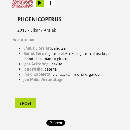
PHOENICOPERUS
2015 -
Elkar / Argiak
PARTAIDEAK
Eñaut Elorrieta
, ahotsa
Beñat Serna
, gitarra elektrikoa, gitarra akustikoa,
mandolina, mando-gitarra
Igor Artzanegi
, baxua
Jon Fresko
, bateria
Iñaki Zabaleta
, pianoa, hammond organoa
Jon Mikel Arronategi
EROSI