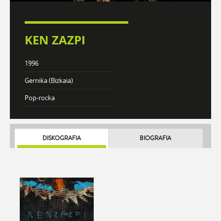
KEN ZAZPI
1996
Gernika (Bizkaia)
Pop-rocka
DISKOGRAFIA
BIOGRAFIA