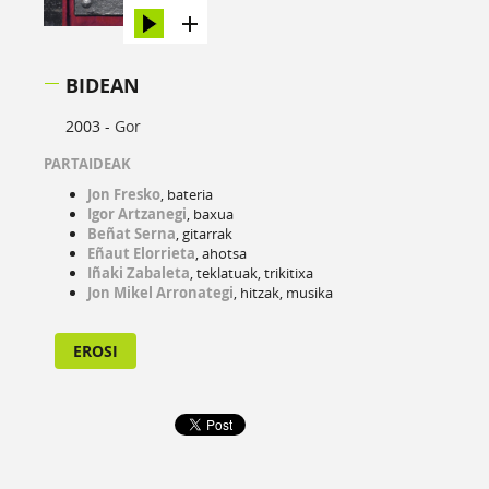
BIDEAN
2003 -
Gor
PARTAIDEAK
Jon Fresko
, bateria
Igor Artzanegi
, baxua
Beñat Serna
, gitarrak
Eñaut Elorrieta
, ahotsa
Iñaki Zabaleta
, teklatuak, trikitixa
Jon Mikel Arronategi
, hitzak, musika
EROSI