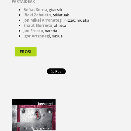
PARTAIDEAK
Beñat Serna
, gitarrak
Iñaki Zabaleta
, teklatuak
Jon Mikel Arronategi
, hitzak, musika
Eñaut Elorrieta
, ahotsa
Jon Fresko
, bateria
Igor Artzanegi
, baxua
EROSI