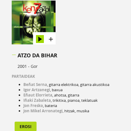
ATZO DA BIHAR
2001 -
Gor
PARTAIDEAK
Beñat Serna
, gitarra elektrikoa, gitarra akustikoa
Igor Artzanegi
, baxua
Eñaut Elorrieta
, ahotsa, gitarra
Iñaki Zabaleta
, trikitixa, pianoa, teklatuak
Jon Fresko
, bateria
Jon Mikel Arronategi
, hitzak, musika
EROSI