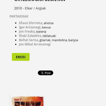
2010 -
Elkar / Argiak
PARTAIDEAK
Eñaut Elorrieta
, ahotsa
Igor Artzanegi
, baxua
Jon Fresko
, bateria
Iñaki Zabaleta
, teklatuak
Beñat Serna
, gitarrak, mandolina, banjoa
Jon Mikel Arronategi
EROSI