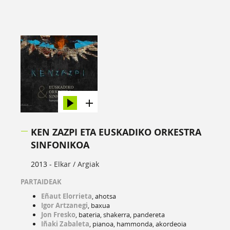
KEN ZAZPI ETA EUSKADIKO ORKESTRA
SINFONIKOA
2013 -
Elkar / Argiak
PARTAIDEAK
Eñaut Elorrieta
, ahotsa
Igor Artzanegi
, baxua
Jon Fresko
, bateria, shakerra, pandereta
Iñaki Zabaleta
, pianoa, hammonda, akordeoia