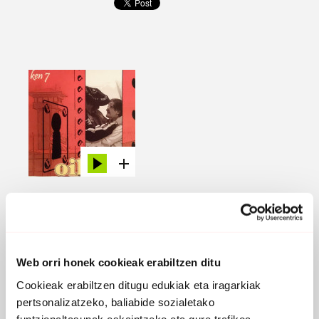
ASKATASUN OIHUA
2007
Web orri honek cookieak erabiltzen ditu
Cookieak erabiltzen ditugu edukiak eta iragarkiak
pertsonalizatzeko, baliabide sozialetako
funtzionaltasunak eskaintzeko eta gure trafikoa