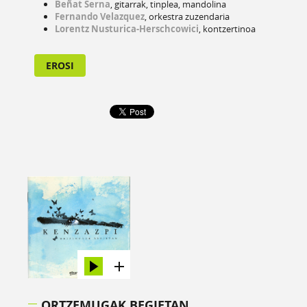
Beñat Serna
, gitarrak, tinplea, mandolina
Fernando Velazquez
, orkestra zuzendaria
Lorentz Nusturica-Herschcowici
, kontzertinoa
EROSI
ORTZEMUGAK BEGIETAN