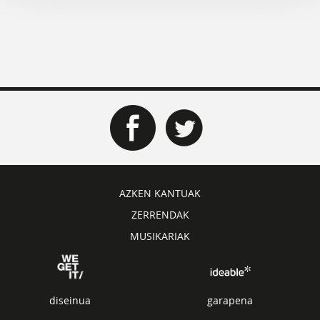
AZKEN KANTUAK
ZERRENDAK
MUSIKARIAK
diseinua
garapena