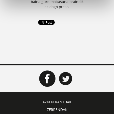
baina gure maitasuna oraindik
ez dago preso.
AZKEN KANTUAK
ZERRENDAK