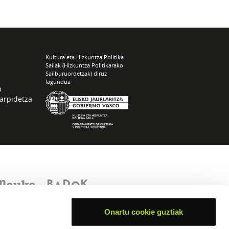
Kultura eta Hizkuntza Politika
Sailak (Hizkuntza Politikarako
Sailburuordetzak) diruz
lagundua
n
arpidetza
Onartu cookie guztiak