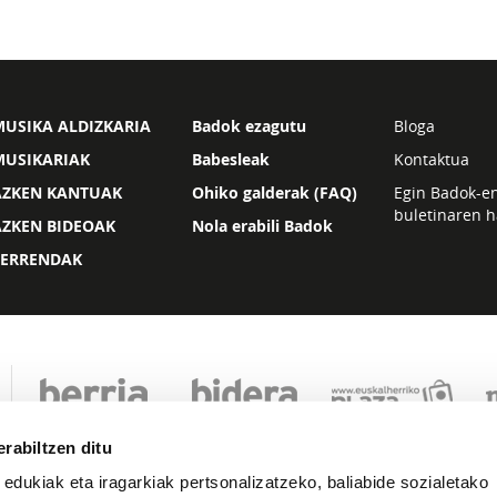
USIKA ALDIZKARIA
Badok ezagutu
Bloga
MUSIKARIAK
Babesleak
Kontaktua
AZKEN KANTUAK
Ohiko galderak (FAQ)
Egin Badok-e
buletinaren h
AZKEN BIDEOAK
Nola erabili Badok
ZERRENDAK
rabiltzen ditu
 edukiak eta iragarkiak pertsonalizatzeko, baliabide sozialetako