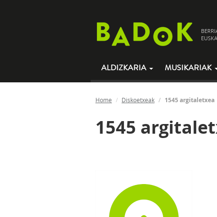
BERRI
EUSKA
ALDIZKARIA
MUSIKARIAK
Home
Diskoetxeak
1545 argitaletxea
1545 argitale