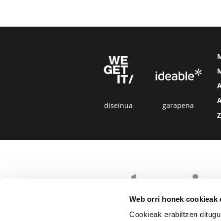
M
diseinua
garapena
Web orri honek cookieak e
Cookieak erabiltzen ditugu