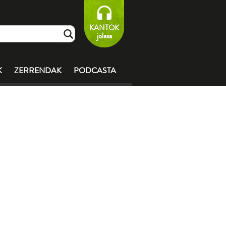
KANTOK
jolasa
K
ZERRENDAK
PODCASTA