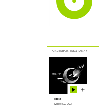
ARGITARATUTAKO LANAK
Idoia
Mare (SG-DG)