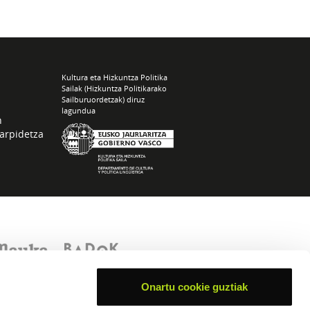
Kultura eta Hizkuntza Politika
Sailak (Hizkuntza Politikarako
Sailburuordetzak) diruz
lagundua
n
arpidetza
Onartu cookie guztiak