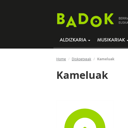
BERRI
EUSKA
ALDIZKARIA
MUSIKARIAK
Home
Diskoetxeak
Kameluak
Kameluak