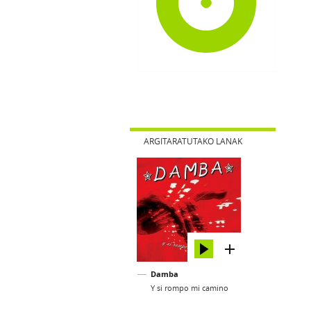
ARGITARATUTAKO LANAK
Damba
Y si rompo mi camino