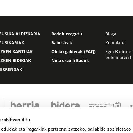
USIKA ALDIZKARIA
Badok ezagutu
Bloga
MUSIKARIAK
Babesleak
Kontaktua
AZKEN KANTUAK
Ohiko galderak (FAQ)
Egin Badok-e
buletinaren h
AZKEN BIDEOAK
Nola erabili Badok
ZERRENDAK
rabiltzen ditu
 edukiak eta iragarkiak pertsonalizatzeko, baliabide sozialetako