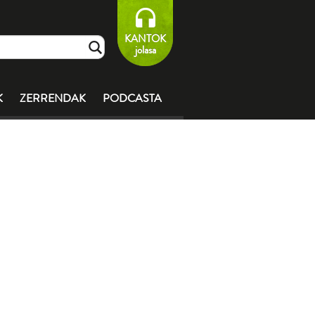
KANTOK
jolasa
K
ZERRENDAK
PODCASTA