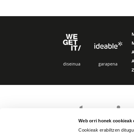
M
diseinua
garapena
Web orri honek cookieak e
Cookieak erabiltzen ditugu