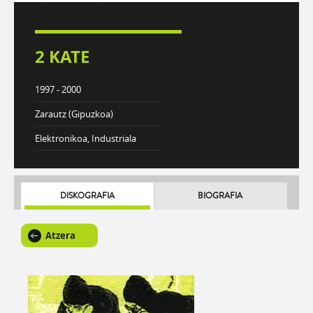
2 KATE
1997 - 2000
Zarautz (Gipuzkoa)
Elektronikoa, Industriala
DISKOGRAFIA
BIOGRAFIA
Atzera