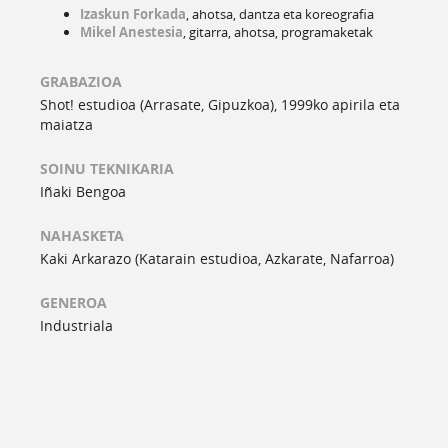
Izaskun Forkada
, ahotsa, dantza eta koreografia
Mikel Anestesia
, gitarra, ahotsa, programaketak
GRABAZIOA
Shot! estudioa (Arrasate, Gipuzkoa), 1999ko apirila eta
maiatza
SOINU TEKNIKARIA
Iñaki Bengoa
NAHASKETA
Kaki Arkarazo (Katarain estudioa, Azkarate, Nafarroa)
GENEROA
Industriala