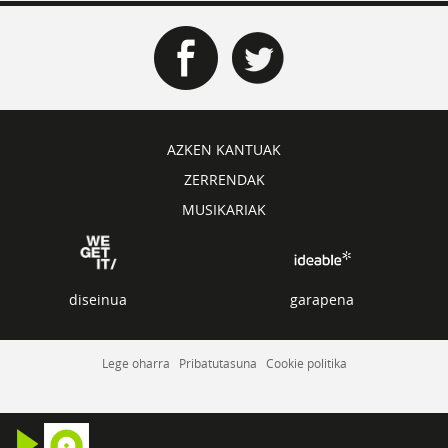
AZKEN KANTUAK
ZERRENDAK
MUSIKARIAK
diseinua
garapena
Lege oharra
Pribatutasuna
Cookie politika