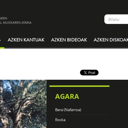
AREN
L MUSIKAREN ATARIA
AZKEN KANTUAK
AZKEN BIDEOAK
AZKEN DISKOA
AGARA
Bera (Nafarroa)
Rocka