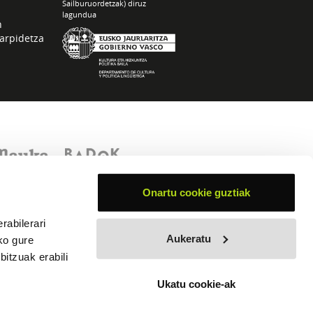
Sailburuordetzak) diruz
lagundua
n
arpidetza
Onartu cookie guztiak
rabilerari
Aukeratu
ko gure
itzuak erabili
Ukatu cookie-ak