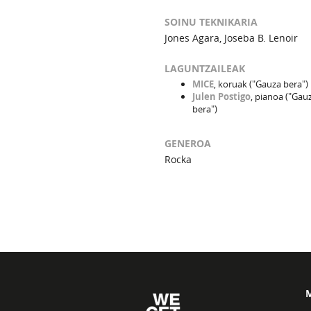
SOINU TEKNIKARIA
Jones Agara, Joseba B. Lenoir
LAGUNTZAILEAK
MICE
, koruak ("Gauza bera")
Julen Postigo
, pianoa ("Gau
bera")
GENEROA
Rocka
M