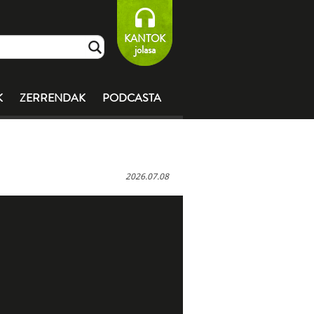
KANTOK
jolasa
K
ZERRENDAK
PODCASTA
2026.07.08