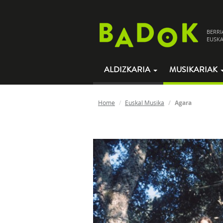
BERRI
EUSKA
ALDIZKARIA
MUSIKARIAK
Home
Euskal Musika
Agara