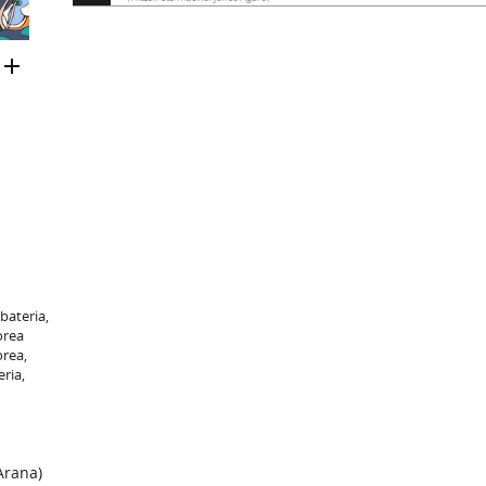
 bateria,
orea
orea,
eria,
Arana)