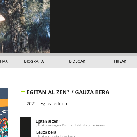
UNAK
BIOGRAFIA
BIDEOAK
HITZAK
EGITAN AL ZEN? / GAUZA BERA
2021 - Egilea editore
Egitan al zen?
(Hitzak: Jones Agara, Dani Irazoki-Musika: Jones Agara)
Gauza bera
(Hitzak eta musika: Jones Agara)