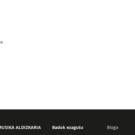
za
USIKA ALDIZKARIA
Badok ezagutu
Bloga