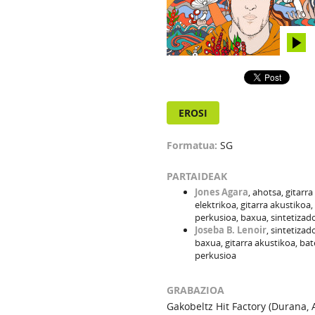
EROSI
Formatua:
SG
PARTAIDEAK
Jones Agara
, ahotsa, gitarra
elektrikoa, gitarra akustikoa,
perkusioa, baxua, sintetizad
Joseba B. Lenoir
, sintetizad
baxua, gitarra akustikoa, bat
perkusioa
GRABAZIOA
Gakobeltz Hit Factory (Durana, 