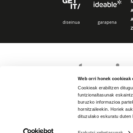
diseinua
garapena
Web orri honek cookieak e
Cookieak erabiltzen ditugu
funtzionaltasunak eskaintz
buruzko informazioa partek
hornitzaileekin. Horiek au
dituzulako eskuratu duten 
Erakutsi xehetasunak