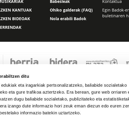
MUSIKARIAK
Babesleak
Kontaktua
AZKEN KANTUAK
Ohiko galderak (FAQ)
Egin Badok-e
buletinaren h
AZKEN BIDEOAK
Nola erabili Badok
ZERRENDAK
rabiltzen ditu
 edukiak eta iragarkiak pertsonalizatzeko, baliabide sozialetako
eko eta gure trafikoa aztertzeko. Era berean, gure web orriaren e
atzen dugu baliabide sozialetako, publizitateko eta estatistiketa
kera izango dute informazio hori zeuk eman diezun edo euren zerb
Lege oharra
Pribatutasuna
Cookie politika
bestelako informazio batekin uztartzeko.