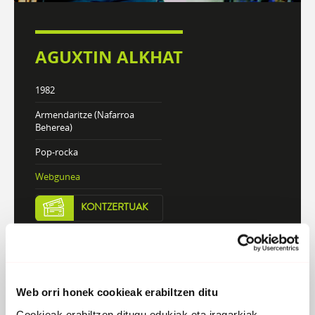
AGUXTIN ALKHAT
1982
Armendaritze (Nafarroa
Beherea)
Pop-rocka
Webgunea
KONTZERTUAK
DISKOGRAFIA
BIOGRAFIA
Web orri honek cookieak erabiltzen ditu
Cookieak erabiltzen ditugu edukiak eta iragarkiak