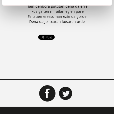
Hain denbora guttitan dena da erre
Ikus gaiten mirailan egien pare
Faltsuen erresuman ezin da gorde
Dena dago itxuran lotsaren orde