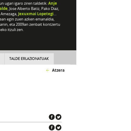
n ugari igaro ziren taldetik:
Anje
alde
, Jose Alberto Batiz, Pako Diaz,
r Amezaga,
Jexuxmai
Lopetegi
…
ean egin zuen azken emanaldia,
anin, eta 2009an zenbait kontzertu
ko itzuli zen.
TALDE ERLAZIONATUAK
Atzera