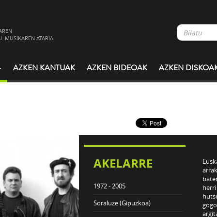
AREN
L MUSIKAREN ATARIA
AZKEN KANTUAK
AZKEN BIDEOAK
AZKEN DISKOA
AKELARRE
Euska
arrak
bater
1972 - 2005
herri
huts
Soraluze (Gipuzkoa)
gogo
argit