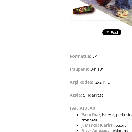
Formatua:
LP
Iraupena:
34' 10"
Argi kodea:
IZ-241 D
Azala:
S. Idarreta
PARTAIDEAK
Pako Diaz
, bateria, perkusio
tronpeta
J. Markos Juaristi
, baxua
Aitor Amezaga
, teklatuak