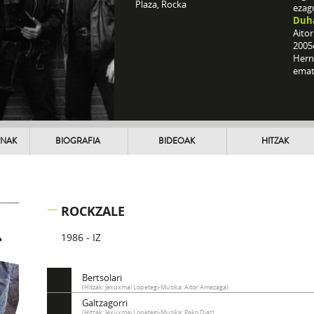
Plaza, Rocka
ezagu
Duh
Aito
2005
Hern
emate
UNAK
BIOGRAFIA
BIDEOAK
HITZAK
ROCKZALE
1986 - IZ
Bertsolari
(Hitzak: Jexuxmai Lopetegi-Musika: Aitor Amezaga)
Galtzagorri
(Hitzak: Jexuxmai Lopetegi-Musika: Pako Diaz)