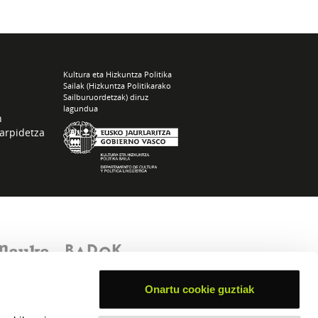
Kultura eta Hizkuntza Politika
Sailak (Hizkuntza Politikarako
Sailburuordetzak) diruz
lagundua
n
arpidetza
Onartu cookie guztiak