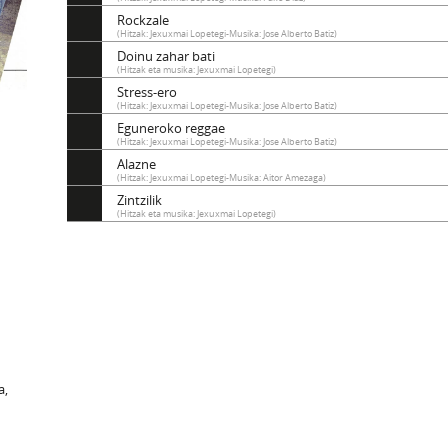
Rockzale
(Hitzak: Jexuxmai Lopetegi-Musika: Jose Alberto Batiz)
Doinu zahar bati
(Hitzak eta musika: Jexuxmai Lopetegi)
Stress-ero
(Hitzak: Jexuxmai Lopetegi-Musika: Jose Alberto Batiz)
Eguneroko reggae
(Hitzak: Jexuxmai Lopetegi-Musika: Jose Alberto Batiz)
Alazne
(Hitzak: Jexuxmai Lopetegi-Musika: Aitor Amezaga)
Zintzilik
(Hitzak eta musika: Jexuxmai Lopetegi)
a,