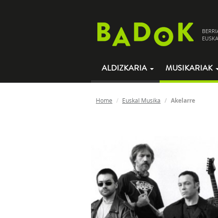
BERRI
EUSKA
ALDIZKARIA
MUSIKARIAK
Home
Euskal Musika
Akelarre