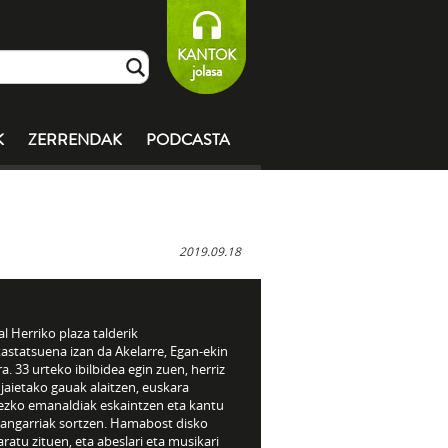
KANTOK
jolasa
K
ZERRENDAK
PODCASTA
2019.09.18
l Herriko plaza talderik
astatsuena izan da Akelarre, Egan-ekin
a. 33 urteko ibilbidea egin zuen, herriz
 jaietako gauak alaitzen, euskara
ezko emanaldiak eskaintzen eta kantu
angarriak sortzen. Hamabost disko
aratu zituen, eta abeslari eta musikari