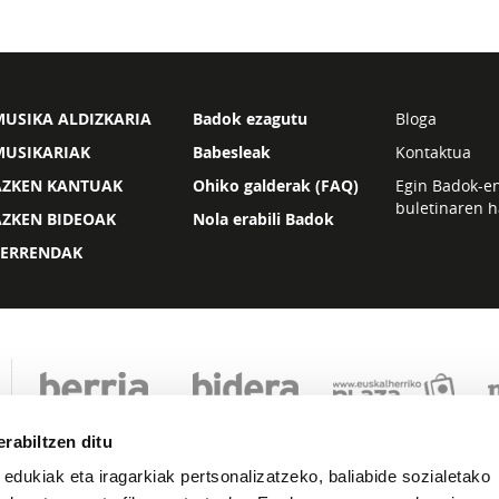
USIKA ALDIZKARIA
Badok ezagutu
Bloga
MUSIKARIAK
Babesleak
Kontaktua
AZKEN KANTUAK
Ohiko galderak (FAQ)
Egin Badok-e
buletinaren h
AZKEN BIDEOAK
Nola erabili Badok
ZERRENDAK
rabiltzen ditu
 edukiak eta iragarkiak pertsonalizatzeko, baliabide sozialetako