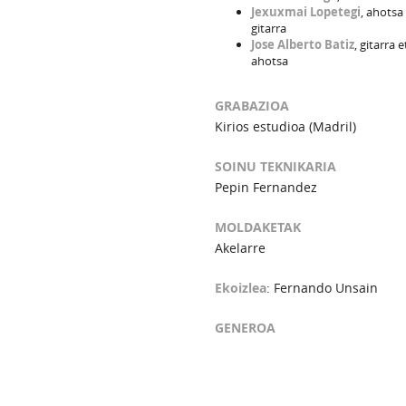
Jexuxmai Lopetegi
, ahotsa
gitarra
Jose Alberto Batiz
, gitarra e
ahotsa
GRABAZIOA
Kirios estudioa (Madril)
SOINU TEKNIKARIA
Pepin Fernandez
MOLDAKETAK
Akelarre
Ekoizlea
: Fernando Unsain
GENEROA