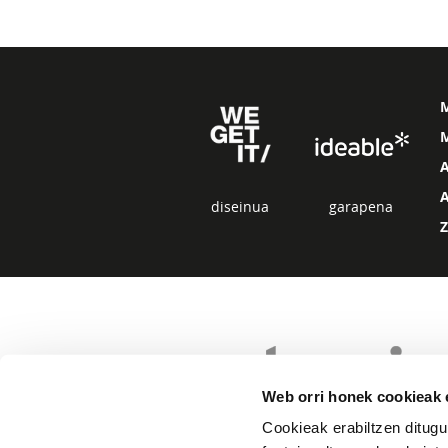
M
diseinua
garapena
Web orri honek cookieak e
Cookieak erabiltzen ditugu