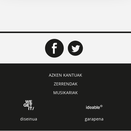
AZKEN KANTUAK
ZERRENDAK
MUSIKARIAK
diseinua
garapena