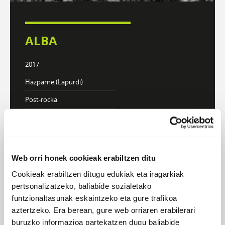
ALBA
2017
Hazparne (Lapurdi)
Post-rocka
DISKOGRAFIA
BIOGRAFIA
Web orri honek cookieak erabiltzen ditu
Cookieak erabiltzen ditugu edukiak eta iragarkiak
pertsonalizatzeko, baliabide sozialetako
funtzionaltasunak eskaintzeko eta gure trafikoa
aztertzeko. Era berean, gure web orriaren erabilerari
buruzko informazioa partekatzen dugu baliabide