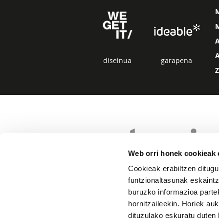
M
diseinua
garapena
Web orri honek cookieak e
Cookieak erabiltzen ditugu
funtzionaltasunak eskaintz
buruzko informazioa partek
hornitzaileekin. Horiek au
dituzulako eskuratu duten 