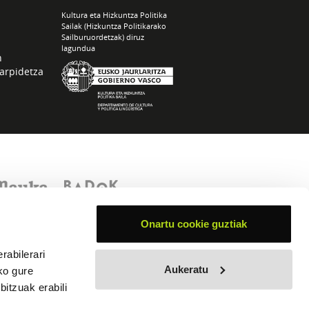
Kultura eta Hizkuntza Politika
Sailak (Hizkuntza Politikarako
Sailburuordetzak) diruz
lagundua
n
arpidetza
Onartu cookie guztiak
rabilerari
Aukeratu
ko gure
itzuak erabili