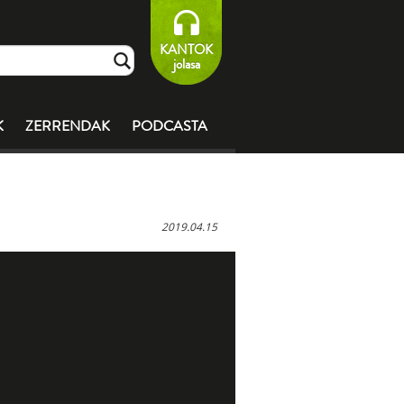
KANTOK
jolasa
K
ZERRENDAK
PODCASTA
2019.04.15