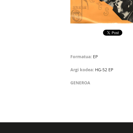
Formatua:
EP
Argi kodea:
HG-52 EP
GENEROA