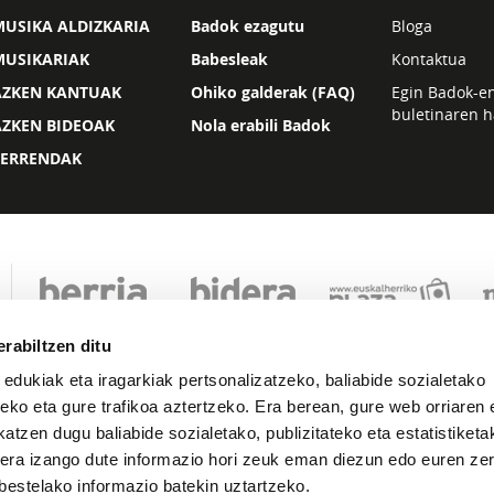
USIKA ALDIZKARIA
Badok ezagutu
Bloga
MUSIKARIAK
Babesleak
Kontaktua
AZKEN KANTUAK
Ohiko galderak (FAQ)
Egin Badok-e
buletinaren h
AZKEN BIDEOAK
Nola erabili Badok
ZERRENDAK
rabiltzen ditu
 edukiak eta iragarkiak pertsonalizatzeko, baliabide sozialetako
eko eta gure trafikoa aztertzeko. Era berean, gure web orriaren e
atzen dugu baliabide sozialetako, publizitateko eta estatistiketa
kera izango dute informazio hori zeuk eman diezun edo euren zerb
Lege oharra
Pribatutasuna
Cookie politika
bestelako informazio batekin uztartzeko.