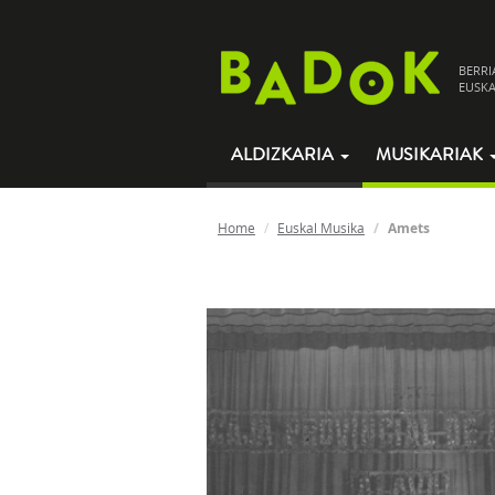
BERRI
EUSKA
ALDIZKARIA
MUSIKARIAK
Home
Euskal Musika
Amets