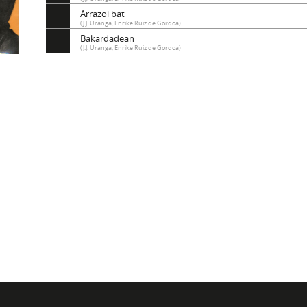
Arrazoi bat
(J.J. Uranga, Enrike Ruiz de Gordoa)
Bakardadean
(J.J. Uranga, Enrike Ruiz de Gordoa)