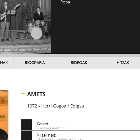
Popa
UNAK
BIOGRAFIA
BIDEOAK
HITZAK
AMETS
1972 - Herri Gogoa / Edigsa
Xabier
(P. Anitua, I. Aranburu)
Ni zer naiz
(J.J. Uranga, Enrike Ruiz de Gordoa)