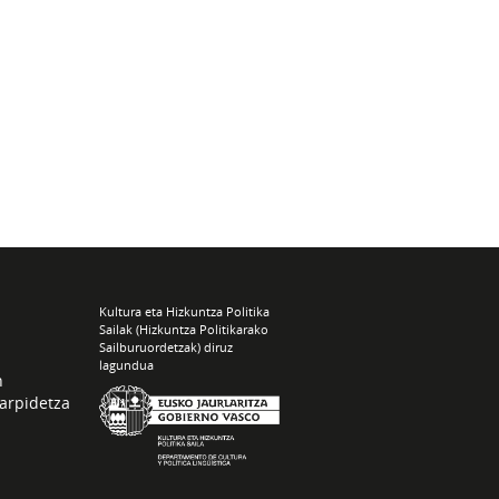
Kultura eta Hizkuntza Politika
Sailak (Hizkuntza Politikarako
Sailburuordetzak) diruz
lagundua
n
arpidetza