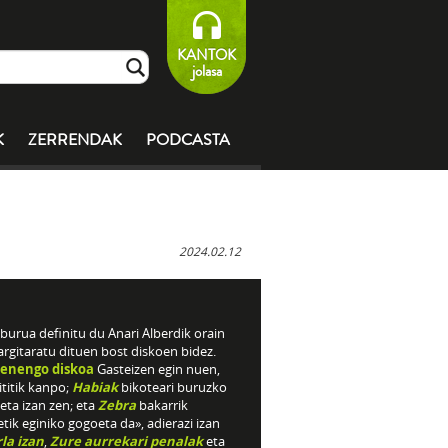
KANTOK
jolasa
K
ZERRENDAK
PODCASTA
2024.02.12
burua definitu du Anari Alberdik orain
argitaratu dituen bost diskoen bidez.
enengo diskoa
Gasteizen egin nuen,
titik kanpo;
Habiak
bikoteari buruzko
eta izan zen; eta
Zebra
bakarrik
tik eginiko gogoeta da», adierazi izan
rla izan
,
Zure aurrekari penalak
eta