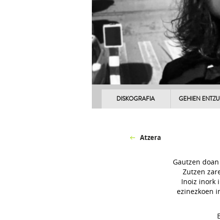
DISKOGRAFIA
GEHIEN ENTZ
Atzera
Gautzen doan 
Zutzen zar
Inoiz inork 
ezinezkoen i