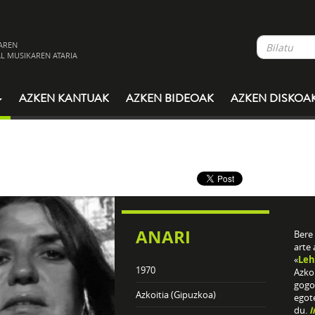
AREN
L MUSIKAREN ATARIA
AZKEN KANTUAK
AZKEN BIDEOAK
AZKEN DISKOA
ANARI
Bere 
arte 
«
Leh
1970
Azkoi
gogo
Azkoitia (Gipuzkoa)
egote
du.
I