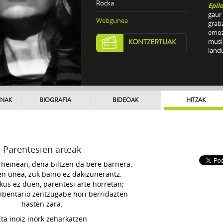
Rocka
Epil
gaur 
Webgunea
graba
emoz
musik
KONTZERTUAK
landu
UNAK
BIOGRAFIA
BIDEOAK
HITZAK
Parentesien arteak
heinean, dena biltzen da bere barnera.
en unea, zuk baino ez dakizunerantz.
ikus ez duen, parentesi arte horretan;
nbentario zentzugabe hori berridazten
hasten zara.
Eta inoiz inork zeharkatzen