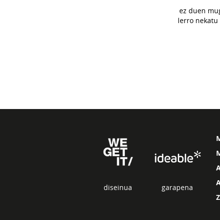
ez duen mug
lerro nekatu
M
diseinua
garapena