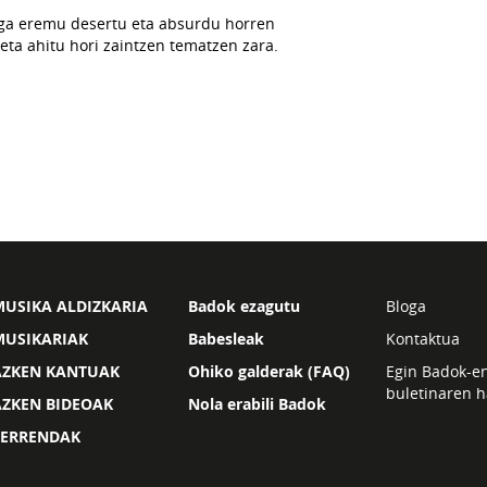
a eremu desertu eta absurdu horren
 eta ahitu hori zaintzen tematzen zara.
USIKA ALDIZKARIA
Badok ezagutu
Bloga
MUSIKARIAK
Babesleak
Kontaktua
AZKEN KANTUAK
Ohiko galderak (FAQ)
Egin Badok-e
buletinaren h
AZKEN BIDEOAK
Nola erabili Badok
ZERRENDAK