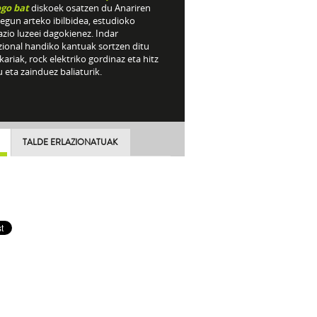
ogo bat
diskoek osatzen du Anariren
egun arteko ibilbidea, estudioko
zio luzeei dagokienez. Indar
ional handiko kantuak sortzen ditu
ariak, rock elektriko gordinaz eta hitz
 eta zainduez baliaturik.
TALDE ERLAZIONATUAK