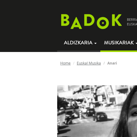
BERRI
EUSKA
ALDIZKARIA
MUSIKARIAK
Home
Euskal Musika
Anari