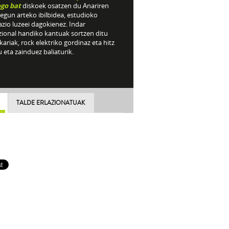
ogo bat
diskoek osatzen du Anariren
egun arteko ibilbidea, estudioko
zio luzeei dagokienez. Indar
ional handiko kantuak sortzen ditu
ariak, rock elektriko gordinaz eta hitz
 eta zainduez baliaturik.
TALDE ERLAZIONATUAK