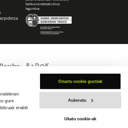
Sailburuordetzak) diruz
lagundua
n
arpidetza
Onartu cookie guztiak
rabilerari
Aukeratu
ko gure
itzuak erabili
Ukatu cookie-ak