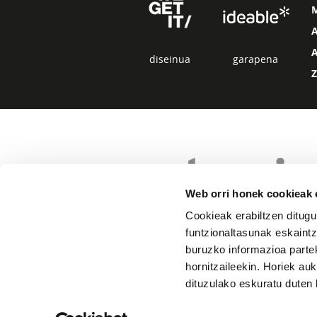
diseinua
garapena
Web orri honek cookieak e
Cookieak erabiltzen ditugu
funtzionaltasunak eskaintz
buruzko informazioa partek
hornitzaileekin. Horiek au
dituzulako eskuratu duten 