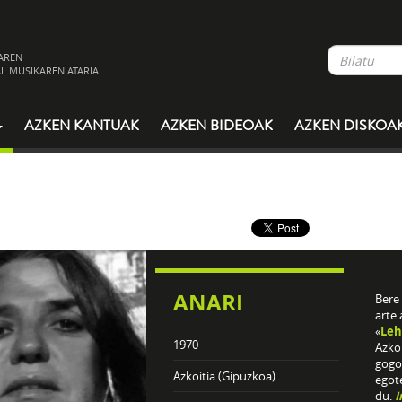
AREN
L MUSIKAREN ATARIA
AZKEN KANTUAK
AZKEN BIDEOAK
AZKEN DISKOA
ANARI
Bere 
arte 
«
Leh
1970
Azkoi
gogo
Azkoitia (Gipuzkoa)
egote
du.
I