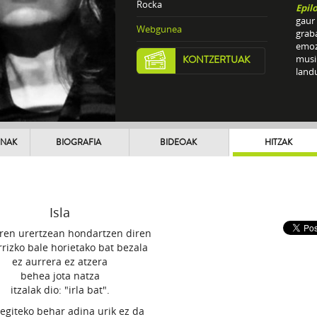
Rocka
Epil
gaur 
Webgunea
graba
emoz
musik
KONTZERTUAK
landu
UNAK
BIOGRAFIA
BIDEOAK
HITZAK
Isla
aren urertzean hondartzen diren
rrizko bale horietako bat bezala
ez aurrera ez atzera
behea jota natza
itzalak dio: "irla bat".
egiteko behar adina urik ez da