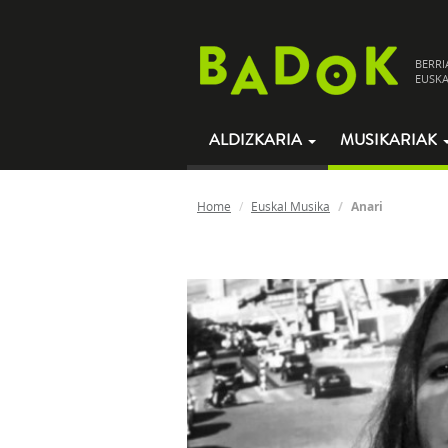
BERRI
EUSKA
ALDIZKARIA
MUSIKARIAK
Home
Euskal Musika
Anari