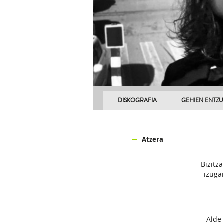
DISKOGRAFIA
GEHIEN ENTZ
Atzera
Bizitz
izuga
Alde 