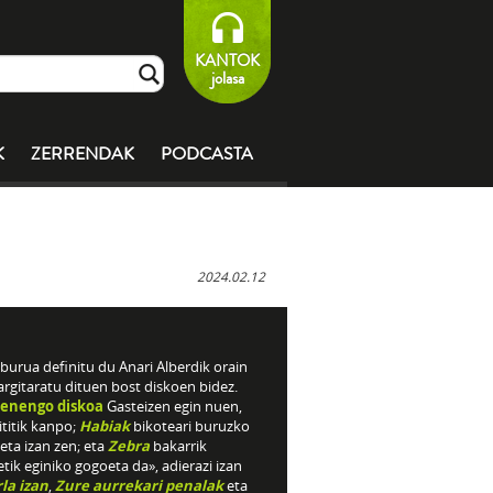
KANTOK
jolasa
K
ZERRENDAK
PODCASTA
2024.02.12
burua definitu du Anari Alberdik orain
argitaratu dituen bost diskoen bidez.
enengo diskoa
Gasteizen egin nuen,
titik kanpo;
Habiak
bikoteari buruzko
eta izan zen; eta
Zebra
bakarrik
tik eginiko gogoeta da», adierazi izan
rla izan
,
Zure aurrekari penalak
eta