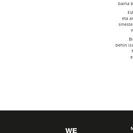
baina b
Es
eta a
sinest
Bi
behin iz
e
M