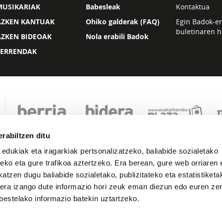
MUSIKARIAK
Babesleak
Kontaktua
AZKEN KANTUAK
Ohiko galderak (FAQ)
Egin Badok-e
buletinaren h
AZKEN BIDEOAK
Nola erabili Badok
ZERRENDAK
rabiltzen ditu
 edukiak eta iragarkiak pertsonalizatzeko, baliabide sozialetako
eko eta gure trafikoa aztertzeko. Era berean, gure web orriaren e
atzen dugu baliabide sozialetako, publizitateko eta estatistiketa
kera izango dute informazio hori zeuk eman diezun edo euren zerb
Lege oharra
Pribatutasuna
Cookie politika
bestelako informazio batekin uztartzeko.