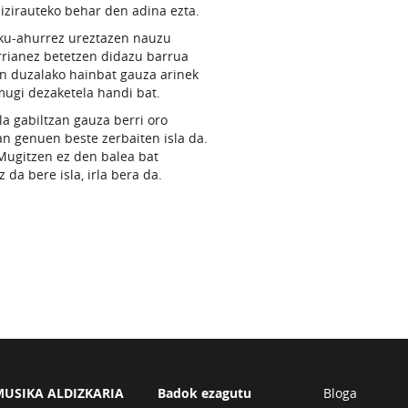
izirauteko behar den adina ezta.
ku-ahurrez ureztazen nauzu
rrianez betetzen didazu barrua
en duzalako hainbat gauza arinek
mugi dezaketela handi bat.
la gabiltzan gauza berri oro
an genuen beste zerbaiten isla da.
Mugitzen ez den balea bat
z da bere isla, irla bera da.
USIKA ALDIZKARIA
Badok ezagutu
Bloga