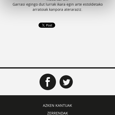
Garrasi egingo dut lurrak ikara egin arte estoldetako
arratoiak kanpora ateraraziz.
AZKEN KANTUAK
ZERRENDAK