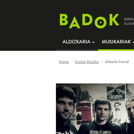
BERRI
EUSKA
ALDIZKARIA
MUSIKARIAK
Home
Euskal Musika
Arkada Social