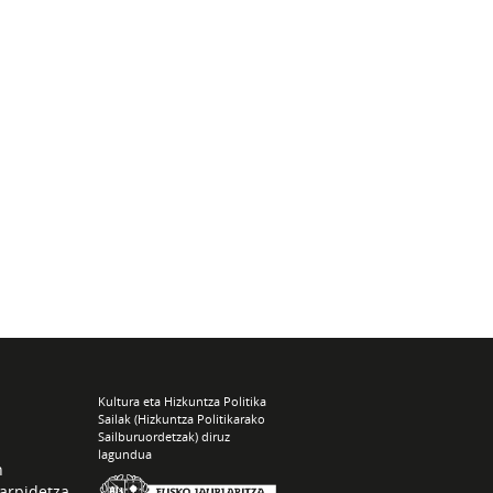
Kultura eta Hizkuntza Politika
Sailak (Hizkuntza Politikarako
Sailburuordetzak) diruz
lagundua
n
arpidetza