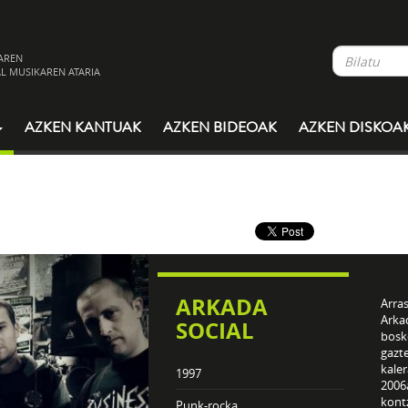
AREN
L MUSIKAREN ATARIA
AZKEN KANTUAK
AZKEN BIDEOAK
AZKEN DISKOA
ARKADA
Arra
Arkad
SOCIAL
bosko
gazte
kale
1997
2006
kontz
Punk-rocka