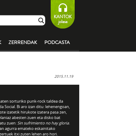
KANTOK
jolasa
K
ZERRENDAK
PODCASTA
2015.11.19
saten sorturiko punk-rock taldea da
a Social. Bi aro izan ditu: lehenengoan,
te izatetik hirukote izatera pasa zen,
laniaz abesten zuen eta disko bat
ratu zuen:
Sin sufrimiento no hay gloria
.
an agurra emateko eskainitako
ertuek itxi zuten lehen aro hori.