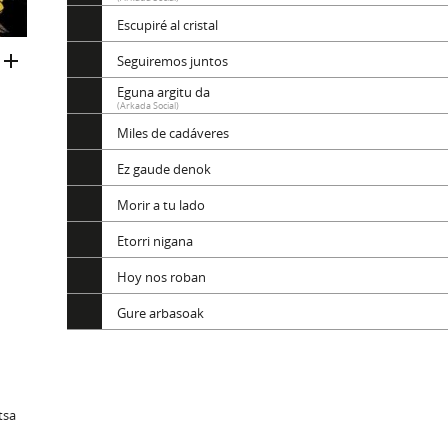
Escupiré al cristal
Seguiremos juntos
Eguna argitu da
(Arkada Social)
Miles de cadáveres
Ez gaude denok
Morir a tu lado
Etorri nigana
Hoy nos roban
Gure arbasoak
tsa