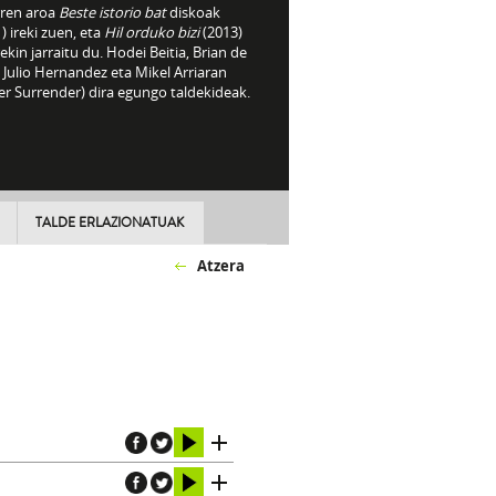
rren aroa
Beste istorio bat
diskoak
) ireki zuen, eta
Hil orduko bizi
(2013)
ekin jarraitu du. Hodei Beitia, Brian de
 Julio Hernandez eta Mikel Arriaran
er Surrender) dira egungo taldekideak.
TALDE ERLAZIONATUAK
Atzera