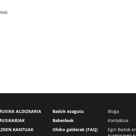
koa)
USIKA ALDIZKARIA
Badok ezagutu
Bloga
MUSIKARIAK
Babesleak
Kontaktua
AZKEN KANTUAK
Ohiko galderak (FAQ)
Egin Badok-e
buletinaren h