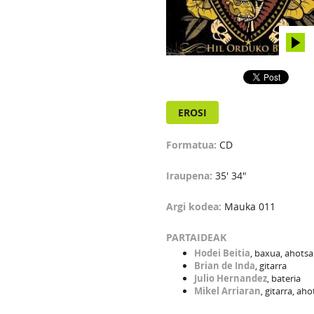
EROSI
Formatua:
CD
Iraupena:
35' 34"
Argi kodea:
Mauka 011
PARTAIDEAK
Hodei Beitia
, baxua, ahotsa
Brian de Inda
, gitarra
Julio Hernandez
, bateria
Mikel Arriaran
, gitarra, aho