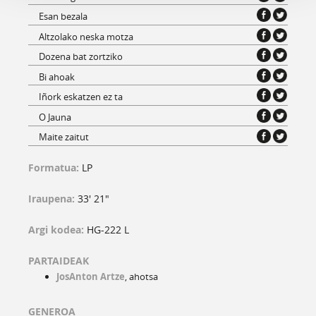
Esan bezala
Altzolako neska motza
Dozena bat zortziko
Bi ahoak
Iñork eskatzen ez ta
O Jauna
Maite zaitut
Formatua:
LP
Iraupena:
33' 21"
Argi kodea:
HG-222 L
PARTAIDEAK
JosAnton Artze
, ahotsa
GENEROA