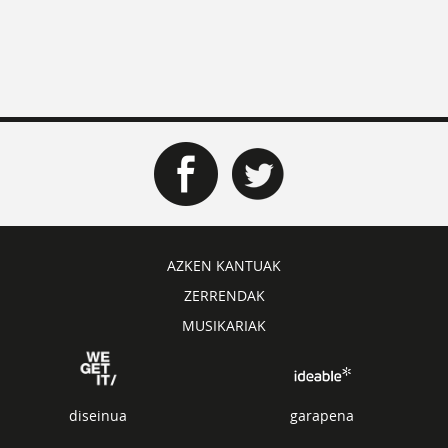
AZKEN KANTUAK
ZERRENDAK
MUSIKARIAK
diseinua
garapena