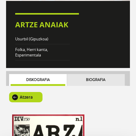
ARTZE ANAIAK
Usurbil (Gipuzkoa)
Folka, Herri kanta,
Esperimentala
DISKOGRAFIA
BIOGRAFIA
Atzera