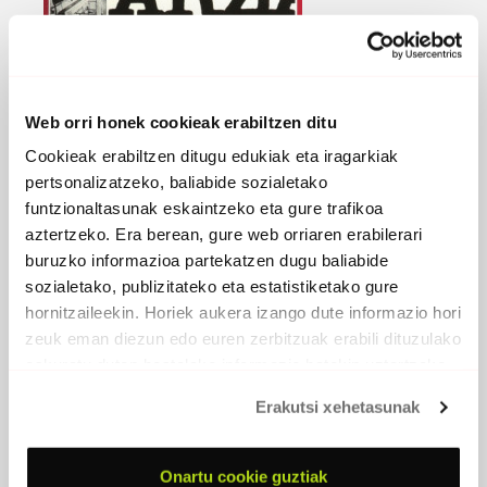
Web orri honek cookieak erabiltzen ditu
Cookieak erabiltzen ditugu edukiak eta iragarkiak
pertsonalizatzeko, baliabide sozialetako
funtzionaltasunak eskaintzeko eta gure trafikoa
aztertzeko. Era berean, gure web orriaren erabilerari
buruzko informazioa partekatzen dugu baliabide
sozialetako, publizitateko eta estatistiketako gure
TXALAPARTA '75 IRAILA
hornitzaileekin. Horiek aukera izango dute informazio hori
zeuk eman diezun edo euren zerbitzuak erabili dituzulako
1975 - Cramps Records
eskuratu duten bestelako informazio batekin uztartzeko.
Erakutsi xehetasunak
Txalaparta Tamalommmb
Txalaparta Prosecco
Txalaparta Ticina
Onartu cookie guztiak