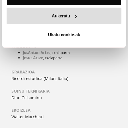
Formatua:
CD-LP
Aukeratu
Iraupena:
35' 55"
Argi kodea:
CRSLP 6201
Ukatu cookie-ak
PARTAIDEAK
JosAnton Artze
, txalaparta
Jesus Artze
, txalaparta
GRABAZIOA
Ricordi estudioa (Milan, Italia)
SOINU TEKNIKARIA
Dino Gelsomino
EKOIZLEA
Walter Marchetti