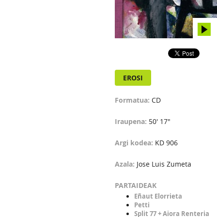
EROSI
Formatua:
CD
Iraupena:
50' 17"
Argi kodea:
KD 906
Azala:
Jose Luis Zumeta
PARTAIDEAK
Eñaut Elorrieta
Petti
Split 77 + Aiora Renteria