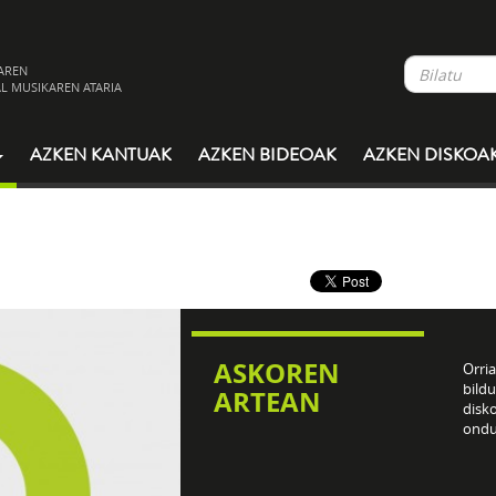
AREN
L MUSIKAREN ATARIA
AZKEN KANTUAK
AZKEN BIDEOAK
AZKEN DISKOA
ASKOREN
Orri
bild
ARTEAN
disko
ondu