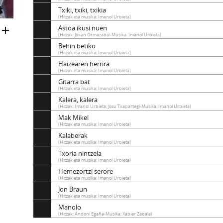
Txiki, txiki, txikia
(Hitzak eta musika: Imanol Urbieta)
Astoa ikusi nuen
(Hitzak: Joxan Ormazabal-Musika: Imanol Urbieta)
Behin betiko
(Hitzak eta musika: Imanol Urbieta)
Haizearen herrira
(Hitzak eta musika: Imanol Urbieta)
Gitarra bat
(Hitzak eta musika: Imanol Urbieta)
Kalera, kalera
(Hitzak: Imanol Urbieta, Josu Txapartegi-Musika: Imanol Urbieta)
Mak Mikel
(Hitzak eta musika: Imanol Urbieta)
Kalaberak
(Hitzak eta musika: Imanol Urbieta)
Txoria nintzela
(Hitzak eta musika: Imanol Urbieta)
Hemezortzi serore
(Hitzak eta musika: Imanol Urbieta)
Jon Braun
(Hitzak eta musika: Imanol Urbieta)
Manolo
(Hitzak: Andoni Egaña-Musika: Xabier Zabala)