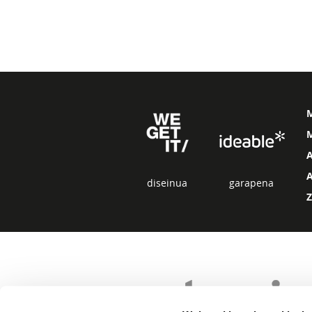
M
diseinua
garapena