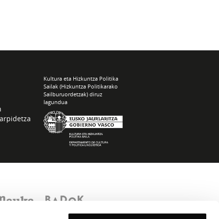
Kultura eta Hizkuntza Politika
Sailak (Hizkuntza Politikarako
Sailburuordetzak) diruz
lagundua
n
arpidetza