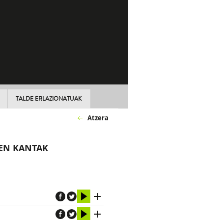
TALDE ERLAZIONATUAK
Atzera
REN KANTAK