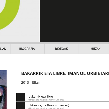
UNAK
BIOGRAFIA
BIDEOAK
HITZAK
BAKARRIK ETA LIBRE. IMANOL URBIETA
2013 - Elkar
Bakarrik eta libre
(Hitzak eta musika: Imanol Urbieta)
Uztaiak gora (Ran Roberran)
(Hitzak eta musika: Imanol Urbieta)