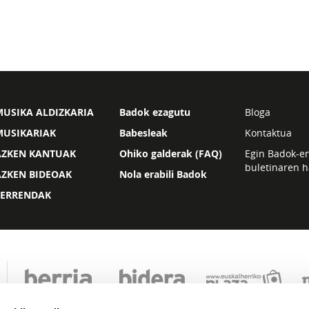
USIKA ALDIZKARIA
Badok ezagutu
Bloga
MUSIKARIAK
Babesleak
Kontaktua
AZKEN KANTUAK
Ohiko galderak (FAQ)
Egin Badok-e
buletinaren h
AZKEN BIDEOAK
Nola erabili Badok
ZERRENDAK