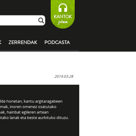
KANTOK
jolasa
K
ZERRENDAK
PODCASTA
2019.03.28
alde honetan, kantu argitaragabeen
umak, inoren omenez osatutako
ak, hainbat egileren artean
tako lanak eta beste aurkituko dituzu.