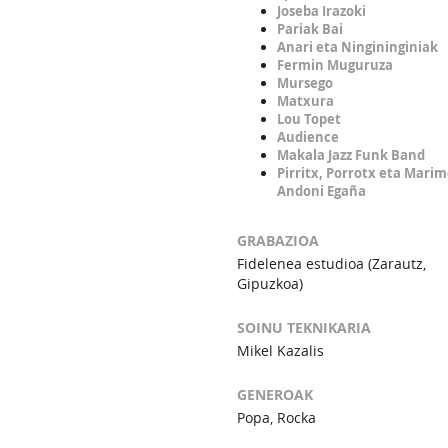
Joseba Irazoki
Pariak Bai
Anari eta Ningininginiak
Fermin Muguruza
Mursego
Matxura
Lou Topet
Audience
Makala Jazz Funk Band
Pirritx, Porrotx eta Marim
Andoni Egaña
GRABAZIOA
Fidelenea estudioa (Zarautz,
Gipuzkoa)
SOINU TEKNIKARIA
Mikel Kazalis
GENEROAK
Popa, Rocka