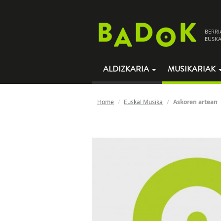
BERRI
EUSKA
ALDIZKARIA
MUSIKARIAK
Home
Euskal Musika
Askoren artean