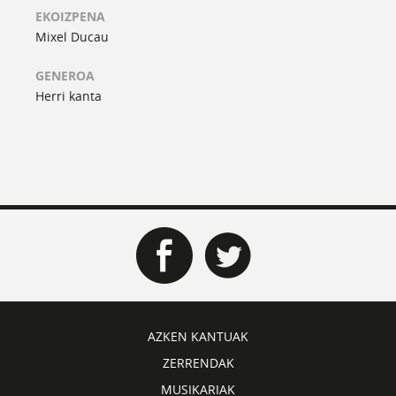
EKOIZPENA
Mixel Ducau
GENEROA
Herri kanta
AZKEN KANTUAK
ZERRENDAK
MUSIKARIAK