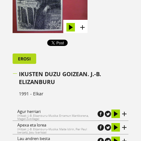
EROSI
IKUSTEN DUZU GOIZEAN. J.-B.
ELIZANBURU
1991 - Elkar
Agur herriari
(Hitzak: J.-B. Elizanburu-Musika: Erramun Martikorena,
Magali Zubillaga)
Apexa eta lorea
(Hitzak: J.-B. Elizanburu-Musika: Maite Idirin, Pier Paul
berzaitz, Josu Ibarloza)
Lau andren besta