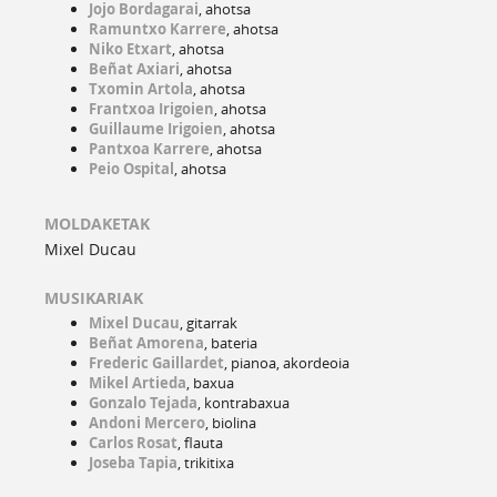
Jojo Bordagarai
, ahotsa
Ramuntxo Karrere
, ahotsa
Niko Etxart
, ahotsa
Beñat Axiari
, ahotsa
Txomin Artola
, ahotsa
Frantxoa Irigoien
, ahotsa
Guillaume Irigoien
, ahotsa
Pantxoa Karrere
, ahotsa
Peio Ospital
, ahotsa
MOLDAKETAK
Mixel Ducau
MUSIKARIAK
Mixel Ducau
, gitarrak
Beñat Amorena
, bateria
Frederic Gaillardet
, pianoa, akordeoia
Mikel Artieda
, baxua
Gonzalo Tejada
, kontrabaxua
Andoni Mercero
, biolina
Carlos Rosat
, flauta
Joseba Tapia
, trikitixa