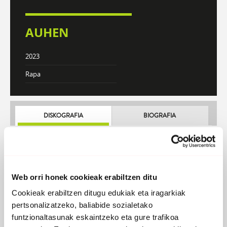
AUHEN
2023
Rapa
DISKOGRAFIA
BIOGRAFIA
Atzera
Web orri honek cookieak erabiltzen ditu
Cookieak erabiltzen ditugu edukiak eta iragarkiak
pertsonalizatzeko, baliabide sozialetako
funtzionaltasunak eskaintzeko eta gure trafikoa