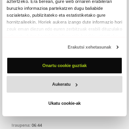
aztertzeko. Era berean, gure web orriaren erabilerari
buruzko informazioa partekatzen dugu baliabide
sozialetako, publizitateko eta estatistiketako gure
hornitzaileekin. Horiek aukera izango dute informazio hori
zeuk eman diezun edo euren zerbitzuak erabili dituzulako
eskuratu duten bestelako informazio batekin uztartzeko.
Erakutsi xehetasunak
Onartu cookie guztiak
BIZI (SG)
2023 - Egilea editore
Aukeratu
Bizi (SG)
(Musika: Auhen / Hitzak: Odei Barroso)
Ukatu cookie-ak
Formatua:
SG
Iraupena:
06:44