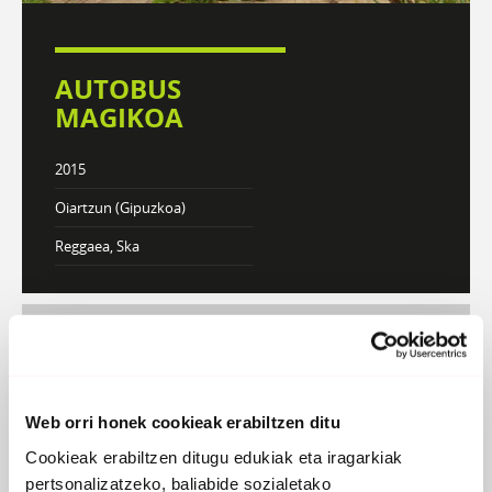
AUTOBUS
MAGIKOA
2015
Oiartzun (Gipuzkoa)
Reggaea, Ska
DISKOGRAFIA
BIOGRAFIA
Web orri honek cookieak erabiltzen ditu
Atzera
Cookieak erabiltzen ditugu edukiak eta iragarkiak
pertsonalizatzeko, baliabide sozialetako