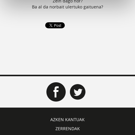
Zein dago hor?
Ba al da norbait ulertuko gaituena?
AZKEN KANTUAK
ZERRENDAK