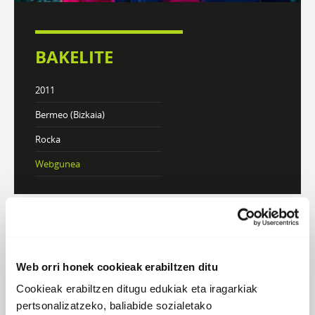
BAKELITE
2011
Bermeo (Bizkaia)
Rocka
Webgunea
DISKOGRAFIA
BIOGRAFIA
Web orri honek cookieak erabiltzen ditu
Cookieak erabiltzen ditugu edukiak eta iragarkiak
Atzera
pertsonalizatzeko, baliabide sozialetako