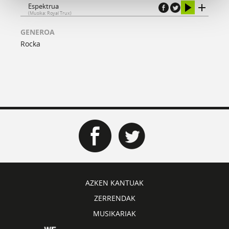
Espektrua
(Musika: Royal Trux)
GENEROA
Rocka
AZKEN KANTUAK
ZERRENDAK
MUSIKARIAK