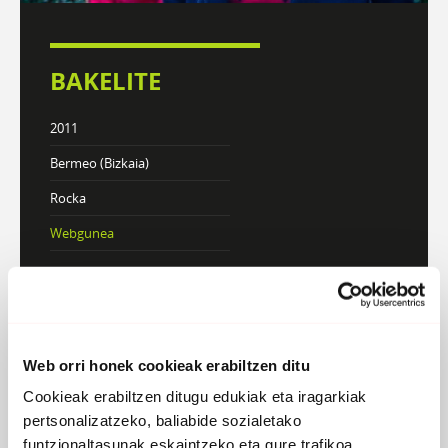
BAKELITE
2011
Bermeo (Bizkaia)
Rocka
Webgunea
DISKOGRAFIA
BIOGRAFIA
Web orri honek cookieak erabiltzen ditu
Atzera
Cookieak erabiltzen ditugu edukiak eta iragarkiak
pertsonalizatzeko, baliabide sozialetako
funtzionaltasunak eskaintzeko eta gure trafikoa