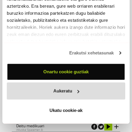
aztertzeko. Era berean, gure web orriaren erabilerari
buruzko informazioa partekatzen dugu baliabide
sozialetako, publizitateko eta estatistiketako gure
hornitzaileekin. Horiek aukera izango dute informazio hori
zeuk eman diezun edo euren zerbitzuak erabili dituzulako
eskuratu duten bestelako informazio batekin uztartzeko.
Erakutsi xehetasunak
Onartu cookie guztiak
Aukeratu
DEITU MEDIKUARI / ESPEKTRUA
2012 - Egilea editore
Ukatu cookie-ak
Deitu medikuari
(Musika: Spacemen 3)