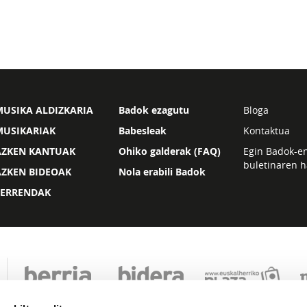
USIKA ALDIZKARIA
Badok ezagutu
Bloga
MUSIKARIAK
Babesleak
Kontaktua
AZKEN KANTUAK
Ohiko galderak (FAQ)
Egin Badok-e
buletinaren h
AZKEN BIDEOAK
Nola erabili Badok
ZERRENDAK