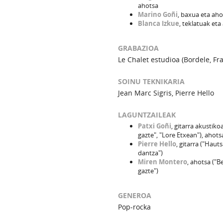
ahotsa
Marino Goñi
, baxua eta aho
Blanca Izkue
, teklatuak eta
GRABAZIOA
Le Chalet estudioa (Bordele, Fra
SOINU TEKNIKARIA
Jean Marc Sigris, Pierre Hello
LAGUNTZAILEAK
Patxi Goñi
, gitarra akustikoa
gazte", "Lore Etxean"), ahots
Pierre Hello
, gitarra ("Haut
dantza")
Miren Montero
, ahotsa ("Be
gazte")
GENEROA
Pop-rocka