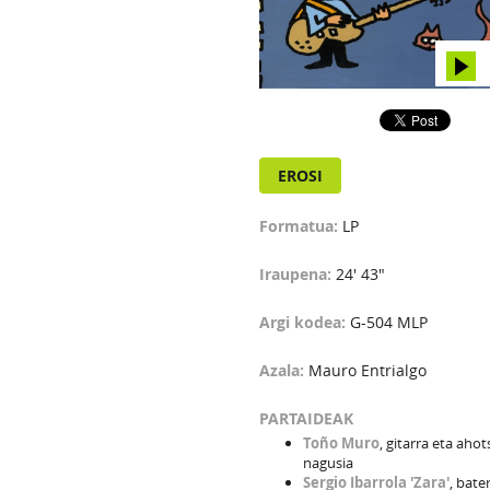
EROSI
Formatua:
LP
Iraupena:
24' 43"
Argi kodea:
G-504 MLP
Azala:
Mauro Entrialgo
PARTAIDEAK
Toño Muro
, gitarra eta ahot
nagusia
Sergio Ibarrola 'Zara'
, bate