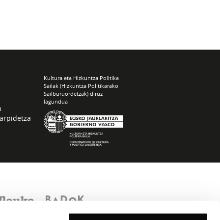
Kultura eta Hizkuntza Politika
Sailak (Hizkuntza Politikarako
Sailburuordetzak) diruz
lagundua
n
arpidetza