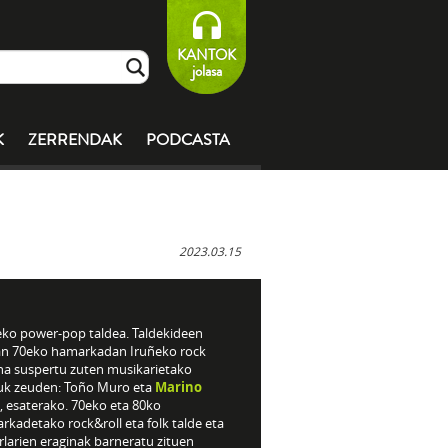
KANTOK
jolasa
K
ZERRENDAK
PODCASTA
2023.03.15
eko power-pop taldea. Taldekideen
an 70eko hamarkadan Iruñeko rock
na suspertu zuten musikarietako
uk zeuden: Toño Muro eta
Marino
, esaterako. 70eko eta 80ko
kadetako rock&roll eta folk talde eta
larien eraginak barneratu zituen