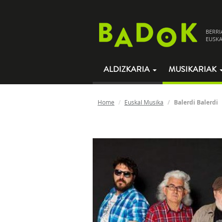
BERRI
EUSKA
ALDIZKARIA
MUSIKARIAK
Home
Euskal Musika
Balerdi Balerdi