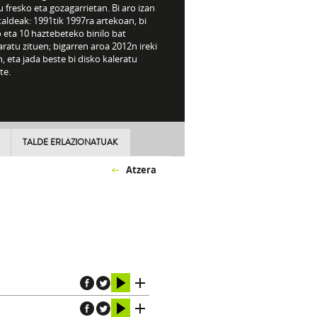
 fresko eta gozagarrietan. Bi aro izan
taldeak: 1991tik 1997ra artekoan, bi
 eta 10 haztebeteko binilo bat
aratu zituen; bigarren aroa 2012n ireki
, eta jada beste bi disko kaleratu
te.
TALDE ERLAZIONATUAK
Atzera