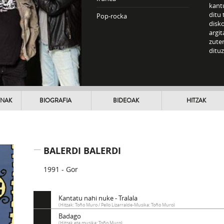
kantu
ditu 
Pop-rocka
disko
argit
zuten
dituz
UNAK
BIOGRAFIA
BIDEOAK
HITZAK
BALERDI BALERDI
1991 - Gor
Kantatu nahi nuke - Tralala
(Hitzak: Toño Muro / Pello Lizarralde-Musika: Toño Muro)
Badago
(Hitzak eta musika: Toño Muro)