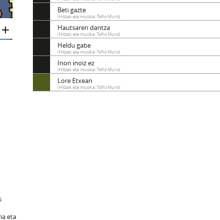
Beti gazte
(Hitzak eta musika: Toño Muro)
Hautsaren dantza
(Hitzak eta musika: Toño Muro)
Heldu gabe
(Hitzak eta musika: Toño Muro)
Inon inoiz ez
(Hitzak eta musika: Toño Muro)
Lore Etxean
(Hitzak eta musika: Toño Muro)
s
ria eta