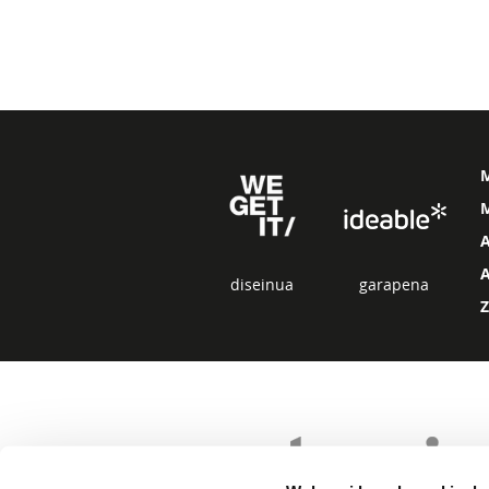
M
diseinua
garapena