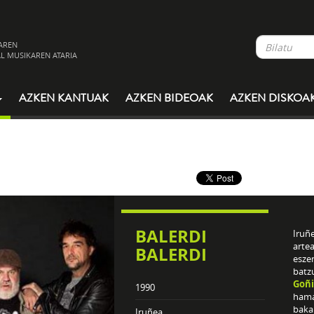
AREN
L MUSIKAREN ATARIA
AZKEN KANTUAK
AZKEN BIDEOAK
AZKEN DISKOA
BALERDI
Iruñ
arte
BALERDI
esze
batz
Goñi
1990
hamar
bakar
Iruñea