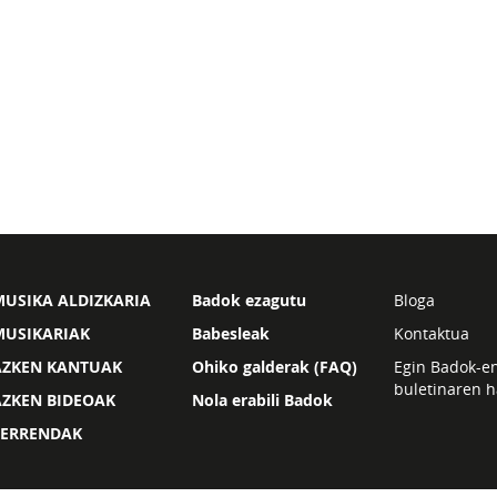
USIKA ALDIZKARIA
Badok ezagutu
Bloga
MUSIKARIAK
Babesleak
Kontaktua
AZKEN KANTUAK
Ohiko galderak (FAQ)
Egin Badok-e
buletinaren h
AZKEN BIDEOAK
Nola erabili Badok
ZERRENDAK