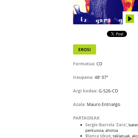
EROSI
Formatua:
CD
Iraupena:
48' 07"
Argi kodea:
G-526-CD
Azala:
Mauro Entrialgo
PARTAIDEAK
Sergio Ibarrola 'Zara'
, bater
perkusioa, ahotsa
Blanca Izkue
, teklatuak, ak