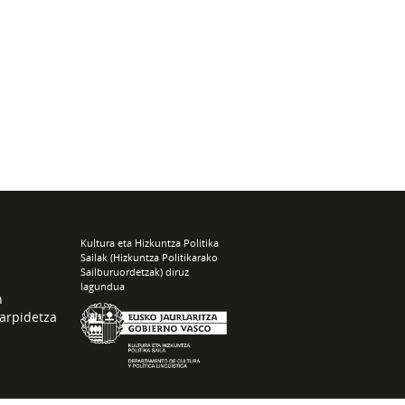
Kultura eta Hizkuntza Politika
Sailak (Hizkuntza Politikarako
Sailburuordetzak) diruz
lagundua
n
arpidetza