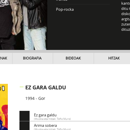
kantu
ditu 
Pop-rocka
disko
argit
zuten
dituz
UNAK
BIOGRAFIA
BIDEOAK
HITZAK
EZ GARA GALDU
1994 - Gor
Ez gara galdu
(Musika eta hitzak: Toño Muro)
Arima sobera
(Musika eta hitzak: Toño Muro)