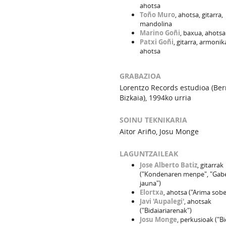
ahotsa
Toño Muro
, ahotsa, gitarra,
mandolina
Marino Goñi
, baxua, ahotsa
Patxi Goñi
, gitarra, armonik
ahotsa
GRABAZIOA
Lorentzo Records estudioa (Berr
Bizkaia), 1994ko urria
SOINU TEKNIKARIA
Aitor Ariño, Josu Monge
LAGUNTZAILEAK
Jose Alberto Batiz
, gitarrak
("Kondenaren menpe", "Gab
jauna")
Elortxa
, ahotsa ("Arima sobe
Javi 'Aupalegi'
, ahotsak
("Bidaiariarenak")
Josu Monge
, perkusioak ("B