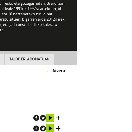
 fresko eta gozagarrietan. Bi aro izan
taldeak: 1991tik 1997ra artekoan, bi
 eta 10 haztebeteko binilo bat
aratu zituen; bigarren aroa 2012n ireki
, eta jada beste bi disko kaleratu
te.
TALDE ERLAZIONATUAK
Atzera