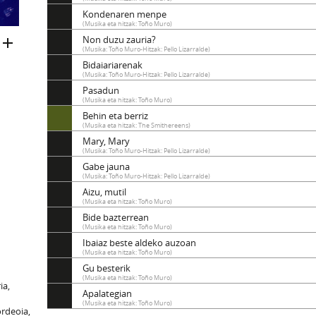
Kondenaren menpe
(Musika eta hitzak: Toño Muro)
Non duzu zauria?
(Musika: Toño Muro-Hitzak: Pello Lizarralde)
Bidaiariarenak
(Musika: Toño Muro-Hitzak: Pello Lizarralde)
Pasadun
(Musika eta hitzak: Toño Muro)
Behin eta berriz
(Musika eta hitzak: The Smithereens)
Mary, Mary
(Musika: Toño Muro-Hitzak: Pello Lizarralde)
Gabe jauna
(Musika: Toño Muro-Hitzak: Pello Lizarralde)
Aizu, mutil
(Musika eta hitzak: Toño Muro)
Bide bazterrean
(Musika eta hitzak: Toño Muro)
Ibaiaz beste aldeko auzoan
(Musika eta hitzak: Toño Muro)
Gu besterik
(Musika eta hitzak: Toño Muro)
ia,
Apalategian
(Musika eta hitzak: Toño Muro)
ordeoia,