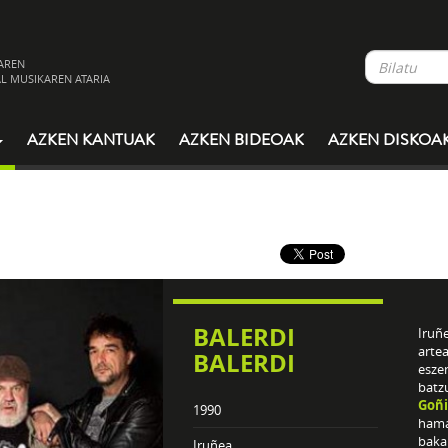
AREN
L MUSIKAREN ATARIA
AZKEN KANTUAK
AZKEN BIDEOAK
AZKEN DISKOA
BALERDI
Iruñ
arte
BALERDI
esze
batz
Goñi
1990
hamar
bakar
Iruñea