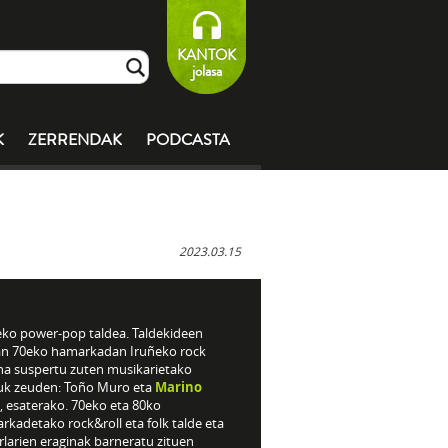
KANTOK
jolasa
K
ZERRENDAK
PODCASTA
2023.03.15
eko power-pop taldea. Taldekideen
an 70eko hamarkadan Iruñeko rock
na suspertu zuten musikarietako
uk zeuden: Toño Muro eta
Marino
, esaterako. 70eko eta 80ko
kadetako rock&roll eta folk talde eta
larien eraginak barneratu zituen