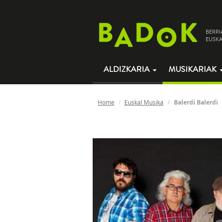
BERRI
EUSKA
ALDIZKARIA
MUSIKARIAK
Home
Euskal Musika
Balerdi Balerdi