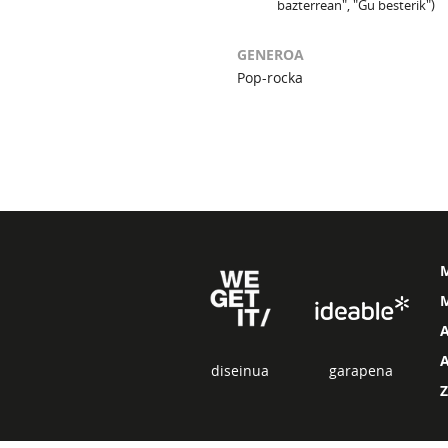
bazterrean", "Gu besterik")
GENEROA
Pop-rocka
M
diseinua
garapena