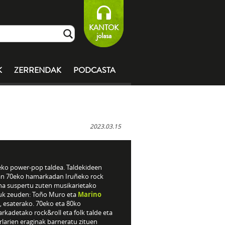
KANTOK
jolasa
K
ZERRENDAK
PODCASTA
2023.03.15
eko power-pop taldea. Taldekideen
an 70eko hamarkadan Iruñeko rock
na suspertu zuten musikarietako
uk zeuden: Toño Muro eta
Marino
, esaterako. 70eko eta 80ko
kadetako rock&roll eta folk talde eta
larien eraginak barneratu zituen