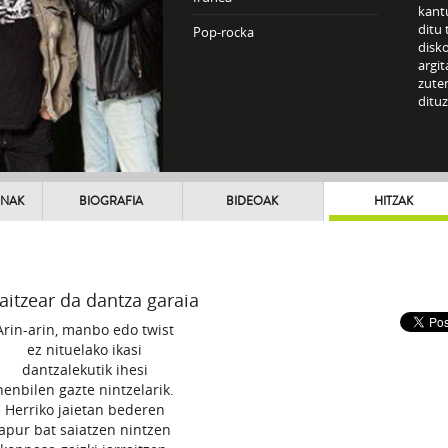
kantu
ditu 
Pop-rocka
disko
argit
zuten
dituz
UNAK
BIOGRAFIA
BIDEOAK
HITZAK
itzear da dantza garaia
Arin-arin, manbo edo twist
ez nituelako ikasi
dantzalekutik ihesi
nenbilen gazte nintzelarik.
Herriko jaietan bederen
apur bat saiatzen nintzen