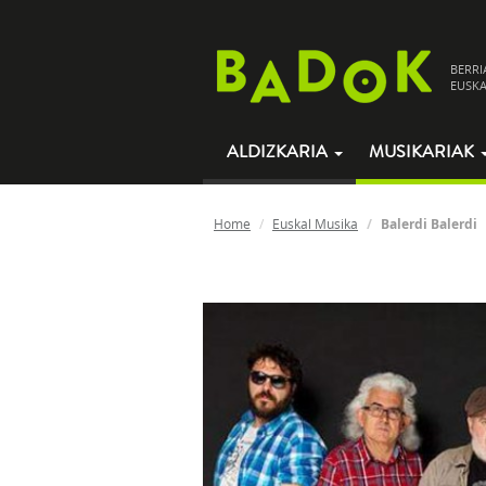
BERRI
EUSKA
ALDIZKARIA
MUSIKARIAK
Home
Euskal Musika
Balerdi Balerdi