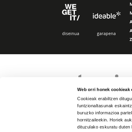
M
diseinua
garapena
Web orri honek cookieak e
Cookieak erabiltzen ditugu
funtzionaltasunak eskaintz
buruzko informazioa partek
hornitzaileekin. Horiek au
dituzulako eskuratu duten 