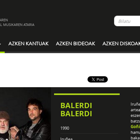
AREN
L MUSIKAREN ATARIA
AZKEN KANTUAK
AZKEN BIDEOAK
AZKEN DISKOA
BALERDI
Iruñ
arte
BALERDI
esze
batz
Goñi
1990
hamar
bakar
Iruñea