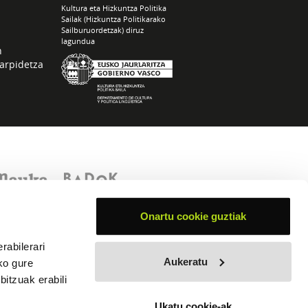
Kultura eta Hizkuntza Politika
Sailak (Hizkuntza Politikarako
Sailburuordetzak) diruz
lagundua
n
arpidetza
Onartu cookie guztiak
rabilerari
Aukeratu
ko gure
itzuak erabili
Ukatu cookie-ak