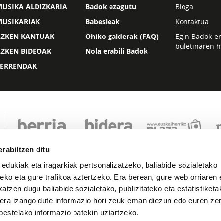
USIKA ALDIZKARIA
Badok ezagutu
Bloga
MUSIKARIAK
Babesleak
Kontaktua
AZKEN KANTUAK
Ohiko galderak (FAQ)
Egin Badok-e
buletinaren h
AZKEN BIDEOAK
Nola erabili Badok
ZERRENDAK
rabiltzen ditu
 edukiak eta iragarkiak pertsonalizatzeko, baliabide sozialetako
eko eta gure trafikoa aztertzeko. Era berean, gure web orriaren e
atzen dugu baliabide sozialetako, publizitateko eta estatistiketa
kera izango dute informazio hori zeuk eman diezun edo euren zerb
Lege oharra
Pribatutasuna
Cookie politika
bestelako informazio batekin uztartzeko.