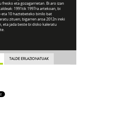
 fresko eta gozagarrietan. Bi aro izan
taldeak: 1991tik 1997ra artekoan, bi
 eta 10 haztebeteko binilo bat
aratu zituen; bigarren aroa 2012n ireki
, eta jada beste bi disko kaleratu
te.
TALDE ERLAZIONATUAK