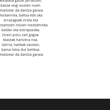
konpasa gaizki jarraitzen,
basoa ongi eusten nuen.
maitzear da dantza garaia.
Rockanrola, baltsa edo ska
errazagoak zirela eta
tzantzen nituen noizbehinka
baldar eta estropozoka.
Orain piztu zait gogoa:
klaseak hartzera noa.
Gerria, hankak sasoian,
baina lotsa dut betikoa.
maitzear da dantza garaia.