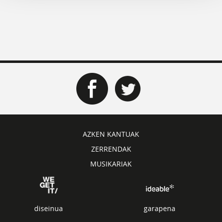
AZKEN KANTUAK
ZERRENDAK
MUSIKARIAK
diseinua
garapena