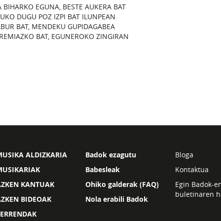
 BIHARKO EGUNA, BESTE AUKERA BAT
UKO DUGU POZ IZPI BAT ILUNPEAN
ABUR BAT, MENDEKU GUPIDAGABEA
REMIAZKO BAT, EGUNEROKO ZINGIRAN
USIKA ALDIZKARIA
Badok ezagutu
Bloga
MUSIKARIAK
Babesleak
Kontaktua
AZKEN KANTUAK
Ohiko galderak (FAQ)
Egin Badok-e
buletinaren h
AZKEN BIDEOAK
Nola erabili Badok
ZERRENDAK