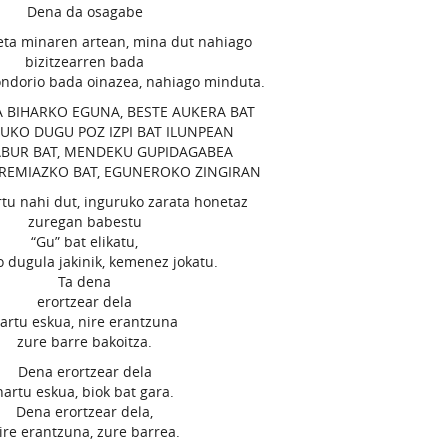
Dena da osagabe
eta minaren artean, mina dut nahiago
bizitzearren bada
ndorio bada oinazea, nahiago minduta.
 BIHARKO EGUNA, BESTE AUKERA BAT
UKO DUGU POZ IZPI BAT ILUNPEAN
ABUR BAT, MENDEKU GUPIDAGABEA
REMIAZKO BAT, EGUNEROKO ZINGIRAN
rtu nahi dut, inguruko zarata honetaz
zuregan babestu
“Gu” bat elikatu,
 dugula jakinik, kemenez jokatu.
Ta dena
erortzear dela
artu eskua, nire erantzuna
zure barre bakoitza.
Dena erortzear dela
hartu eskua, biok bat gara.
Dena erortzear dela,
ire erantzuna, zure barrea.