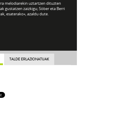
rra melodiarekin uztartzen dituzten
ak gustatzen zaizkigu; Söber eta Berri
ak, esaterako», azaldu dute.
TALDE ERLAZIONATUAK