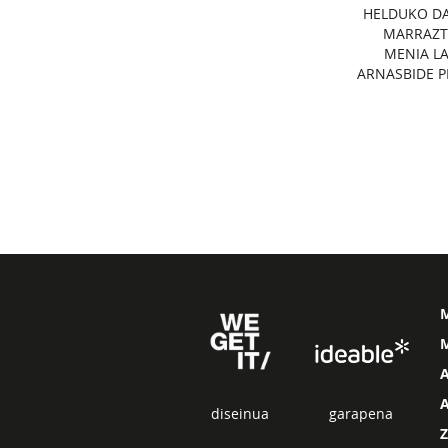
HELDUKO DA
MARRAZT
MENIA L
ARNASBIDE P
M
diseinua
garapena