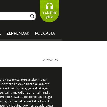
KANTOK
jolasa
K
ZERRENDAK
PODCASTA
2019.05.15
aren eta metalaren arteko mugan
a daitezke Leioako (Bizkaia) laukote
n kantuak. Soinu gogorrak atsegin
te, baina melodiari garrantzi handia
en diote. «Gustu desberdinak ditugu
an, gutariko bakoitzak talde batzuk
ten ditu, baina, oro har, abiadura eta