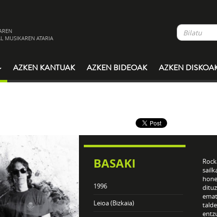
AREN
L MUSIKAREN ATARIA
AZKEN KANTUAK
AZKEN BIDEOAK
AZKEN DISKOA
BASAKI
Rock
sailk
hone
1996
dituz
emat
Leioa (Bizkaia)
talde
entzu