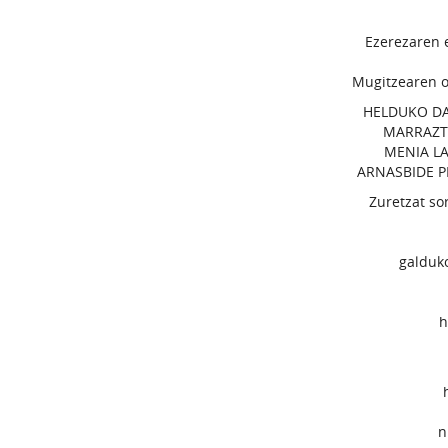
Ezerezaren 
Mugitzearen o
HELDUKO DA
MARRAZT
MENIA L
ARNASBIDE P
Zuretzat so
galduko
h
n