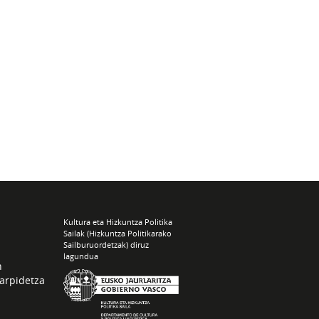
Kultura eta Hizkuntza Politika
Sailak (Hizkuntza Politikarako
Sailburuordetzak) diruz
lagundua
n
arpidetza