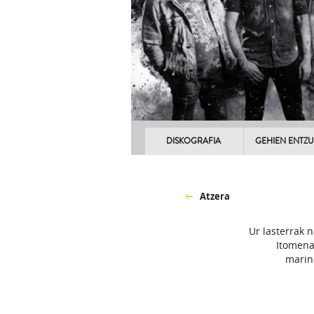
DISKOGRAFIA
GEHIEN ENTZ
Atzera
Ur lasterrak 
Itomena
marin