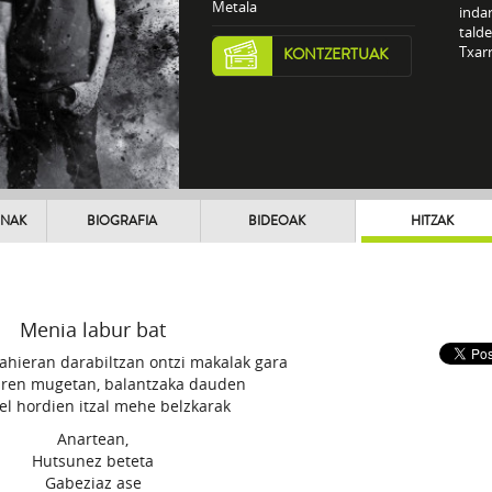
Metala
inda
talde
Txarr
KONTZERTUAK
UNAK
BIOGRAFIA
BIDEOAK
HITZAK
Menia labur bat
nahieran darabiltzan ontzi makalak gara
ren mugetan, balantzaka dauden
el hordien itzal mehe belzkarak
Anartean,
Hutsunez beteta
Gabeziaz ase