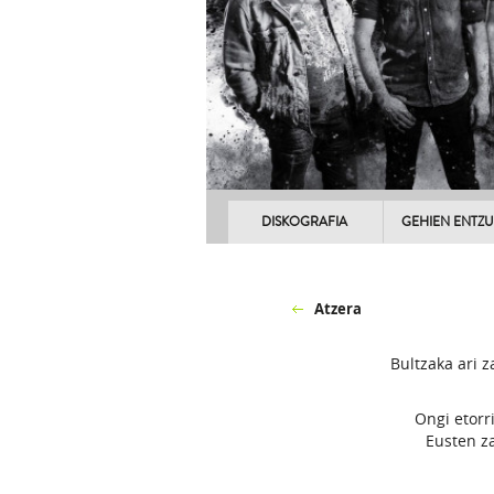
DISKOGRAFIA
GEHIEN ENTZ
Atzera
Bultzaka ari z
Ongi etorr
Eusten za