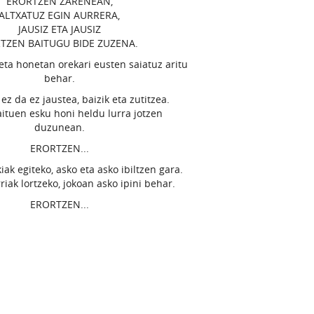
ERORTZEN ZARENEAN,
ALTXATUZ EGIN AURRERA,
JAUSIZ ETA JAUSIZ
TZEN BAITUGU BIDE ZUZENA.
eta honetan orekari eusten saiatuz aritu
behar.
z da ez jaustea, baizik eta zutitzea.
ituen esku honi heldu lurra jotzen
duzunean.
ERORTZEN...
kiak egiteko, asko eta asko ibiltzen gara.
iak lortzeko, jokoan asko ipini behar.
ERORTZEN...