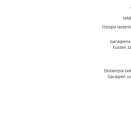
HAR
Oztopo lasterk
Garaipena e
Eusten za
Distantzia txi
Garaipen urr