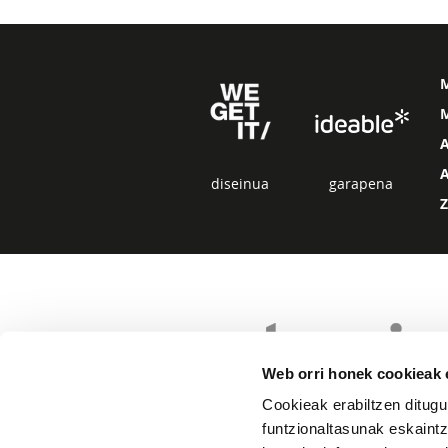
M
diseinua
garapena
Web orri honek cookieak e
Cookieak erabiltzen ditugu
funtzionaltasunak eskaintz