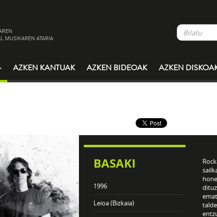
AREN
L MUSIKAREN ATARIA
AZKEN KANTUAK
AZKEN BIDEOAK
AZKEN DISKOA
BASAKI
Rock
sailk
hone
1996
dituz
emat
Leioa (Bizkaia)
talde
entzu