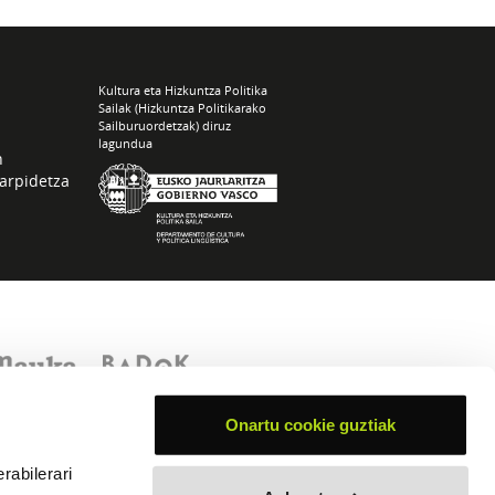
Kultura eta Hizkuntza Politika
Sailak (Hizkuntza Politikarako
Sailburuordetzak) diruz
lagundua
n
arpidetza
Onartu cookie guztiak
rabilerari