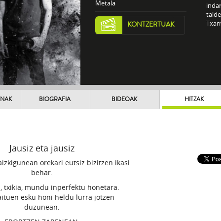
Metala
inda
talde
Txarr
KONTZERTUAK
UNAK
BIOGRAFIA
BIDEOAK
HITZAK
Jausiz eta jausiz
aizkigunean orekari eutsiz bizitzen ikasi
behar.
i, txikia, mundu inperfektu honetara.
ituen esku honi heldu lurra jotzen
duzunean.