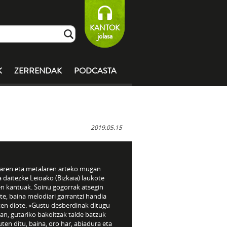
KANTOK
jolasa
K
ZERRENDAK
PODCASTA
2019.05.15
aren eta metalaren arteko mugan
a daitezke Leioako (Bizkaia) laukote
n kantuak. Soinu gogorrak atsegin
te, baina melodiari garrantzi handia
en diote. «Gustu desberdinak ditugu
an, gutariko bakoitzak talde batzuk
ten ditu, baina, oro har, abiadura eta