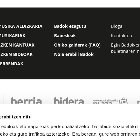
USIKA ALDIZKARIA
Badok ezagutu
Bloga
MUSIKARIAK
Babesleak
Kontaktua
AZKEN KANTUAK
Ohiko galderak (FAQ)
Egin Badok-e
buletinaren h
AZKEN BIDEOAK
Nola erabili Badok
ZERRENDAK
rabiltzen ditu
 edukiak eta iragarkiak pertsonalizatzeko, baliabide sozialetako
eko eta gure trafikoa aztertzeko. Era berean, gure web orriaren e