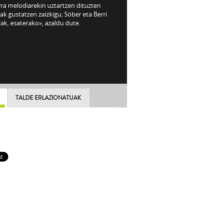
rra melodiarekin uztartzen dituzten
ak gustatzen zaizkigu; Söber eta Berri
ak, esaterako», azaldu dute.
TALDE ERLAZIONATUAK