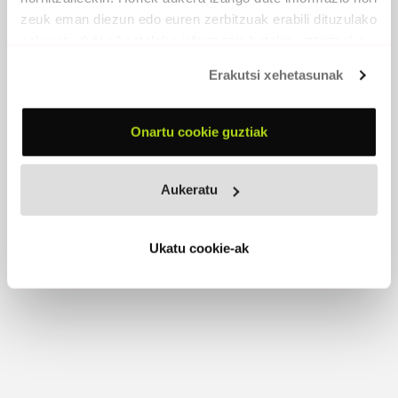
zeuk eman diezun edo euren zerbitzuak erabili dituzulako
eskuratu duten bestelako informazio batekin uztartzeko.
BEHI BI BLUES
Erakutsi xehetasunak
2014 -
Gaztelupeko Hotsak
PARTAIDEAK
Onartu cookie guztiak
Unai Azkarate
, ahotsa, gitarra
Gaizka Azkarate
, ahosoinua
Aukeratu
EROSI
Ukatu cookie-ak