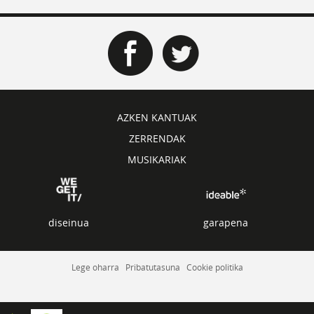
AZKEN KANTUAK
ZERRENDAK
MUSIKARIAK
diseinua
garapena
Lege oharra
Pribatutasuna
Cookie politika