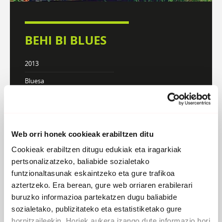
BEHI BI BLUES
2013
Bluesa
DISKOGRAFIA
BIOGRAFIA
Web orri honek cookieak erabiltzen ditu
Cookieak erabiltzen ditugu edukiak eta iragarkiak
pertsonalizatzeko, baliabide sozialetako
funtzionaltasunak eskaintzeko eta gure trafikoa
aztertzeko. Era berean, gure web orriaren erabilerari
buruzko informazioa partekatzen dugu baliabide
sozialetako, publizitateko eta estatistiketako gure
hornitzaileekin. Horiek aukera izango dute informazio hori