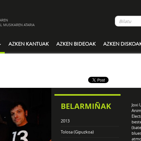
AREN
L MUSIKAREN ATARIA
AZKEN KANTUAK
AZKEN BIDEOAK
AZKEN DISKOA
BELARMIÑAK
Joxi 
Anima
Elect
2013
beste
(bate
Tolosa (Gipuzkoa)
blues
atmos