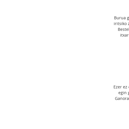
Burua g
iritsiko
Beste
itxa
Ezer ez 
egin 
Ganora