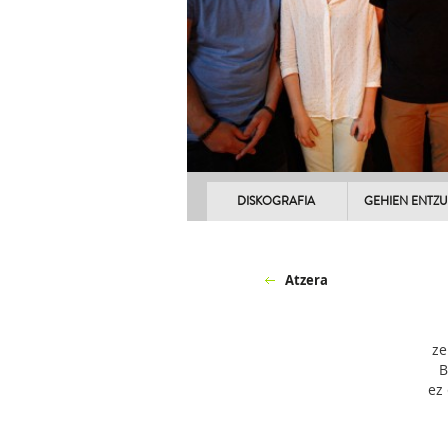
DISKOGRAFIA
GEHIEN ENTZ
Atzera
ze
B
ez