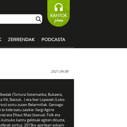
KANTOK
jolasa
K
ZERRENDAK
PODCASTA
2021.04.08
Ubedak (Tortura Sistematika, Bukaera,
 Vili, Batzuk…) eta Iker Lopezek (Lobo
rico) sortu zuten Belarmiñak. Geroago
 bi kide batu zaizkie: Ilargi Agirre
ria) eta Eñaut Maiz (baxua). Folk eta
 kutsuko kantu geldoak egiten dituzte,
ferak sortuz. 2013ko apirilean eskaini