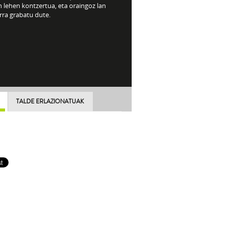
 lehen kontzertua, eta oraingoz lan
rra grabatu dute.
TALDE ERLAZIONATUAK