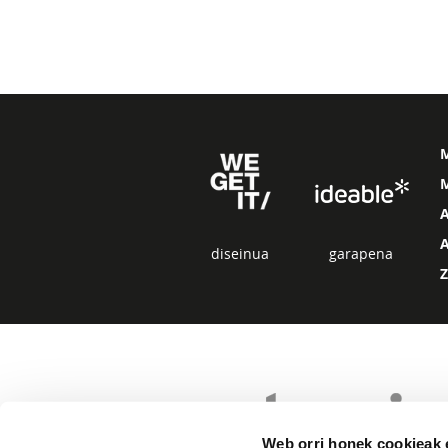
M
diseinua
garapena
Web orri honek cookieak e