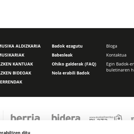
USIKA ALDIZKARIA
Badok ezagutu
Bloga
MUSIKARIAK
Babesleak
Kontaktua
AZKEN KANTUAK
Ohiko galderak (FAQ)
Egin Badok-e
buletinaren h
AZKEN BIDEOAK
Nola erabili Badok
ZERRENDAK
rabiltzen ditu