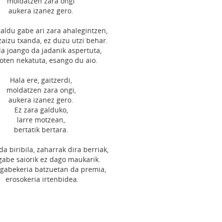
moldatzen zara ongi
aukera izanez gero.
aldu gabe ari zara ahalegintzen,
 zaizu txanda, ez duzu utzi behar.
la joango da jadanik aspertuta,
roten nekatuta, esango du aio.
Hala ere, gaitzerdi,
moldatzen zara ongi,
aukera izanez gero.
Ez zara galduko,
larre motzean,
bertatik bertara.
da biribila, zaharrak dira berriak,
gabe saiorik ez dago maukarik.
gabekeria batzuetan da premia,
erosokeria irtenbidea.