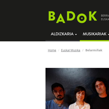
BERRI
EUSKA
ALDIZKARIA
MUSIKARIAK
Home
Euskal Musika
Belarmiñak