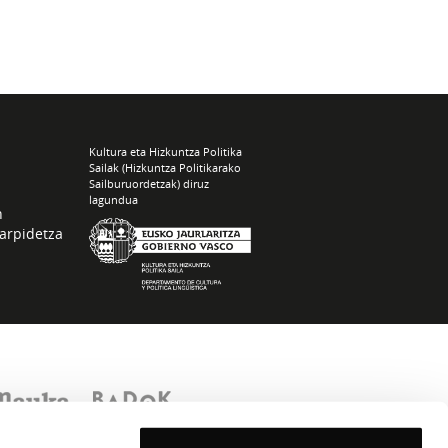
Kultura eta Hizkuntza Politika
Sailak (Hizkuntza Politikarako
Sailburuordetzak) diruz
lagundua
n
arpidetza