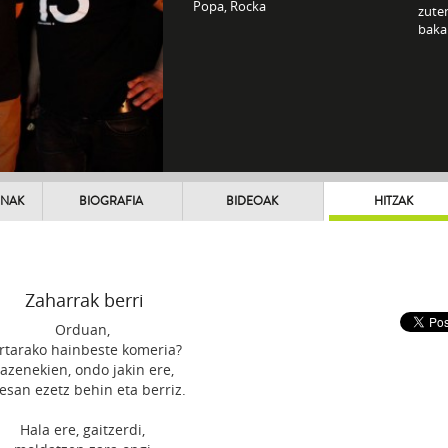
Popa, Rocka
zuten
baka
UNAK
BIOGRAFIA
BIDEOAK
HITZAK
Zaharrak berri
Orduan,
rtarako hainbeste komeria?
azenekien, ondo jakin ere,
 esan ezetz behin eta berriz.
Hala ere, gaitzerdi,