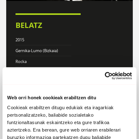
BELATZ
2015
Gernika-Lumo (Bizkaia)
Rocka
DISKOGRAFIA
BIOGRAFIA
Web orri honek cookieak erabiltzen ditu
Cookieak erabiltzen ditugu edukiak eta iragarkiak
pertsonalizatzeko, baliabide sozialetako
funtzionaltasunak eskaintzeko eta gure trafikoa
aztertzeko. Era berean, gure web orriaren erabilerari
buruzko informazioa partekatzen dugu baliabide