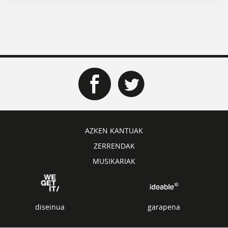
AZKEN KANTUAK
ZERRENDAK
MUSIKARIAK
diseinua
garapena