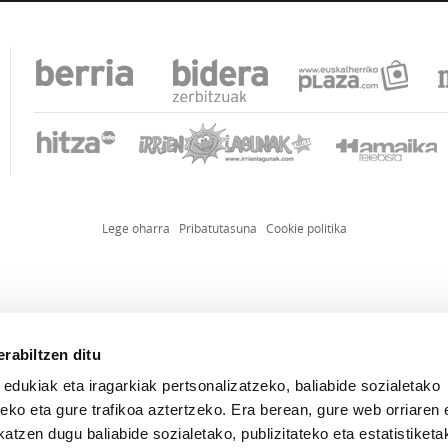
Lege oharra
Pribatutasuna
Cookie politika
rabiltzen ditu
 edukiak eta iragarkiak pertsonalizatzeko, baliabide sozialetako
eko eta gure trafikoa aztertzeko. Era berean, gure web orriaren e
atzen dugu baliabide sozialetako, publizitateko eta estatistiketa