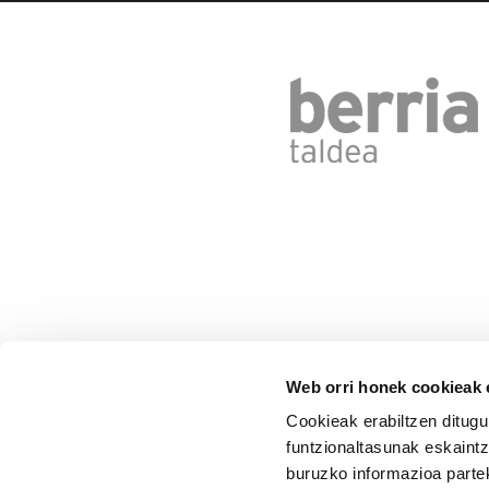
Web orri honek cookieak e
Cookieak erabiltzen ditugu
funtzionaltasunak eskaintz
buruzko informazioa partek