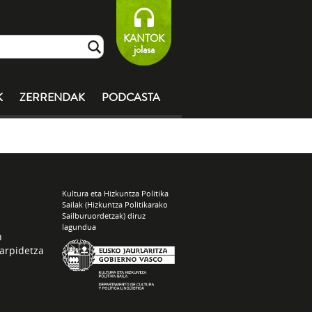
KANTOK
jolasa
K
ZERRENDAK
PODCASTA
Kultura eta Hizkuntza Politika
Sailak (Hizkuntza Politikarako
Sailburuordetzak) diruz
lagundua
n
arpidetza