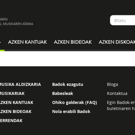
AREN
L MUSIKAREN ATARIA
AZKEN KANTUAK
AZKEN BIDEOAK
AZKEN DISKOA
USIKA ALDIZKARIA
Badok ezagutu
Bloga
MUSIKARIAK
Babesleak
Kontaktua
AZKEN KANTUAK
Ohiko galderak (FAQ)
Egin Badok-e
buletinaren h
AZKEN BIDEOAK
Nola erabili Badok
ZERRENDAK