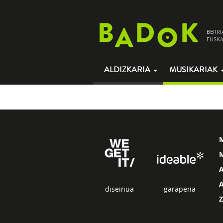
BERRI
EUSKA
ALDIZKARIA
MUSIKARIAK
M
diseinua
garapena