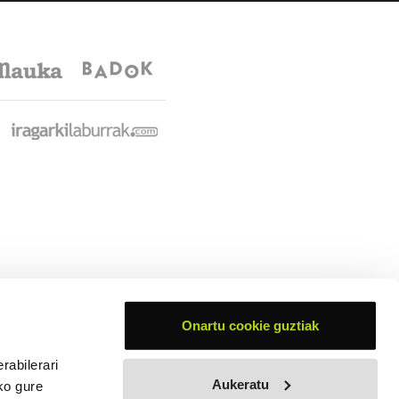
Onartu cookie guztiak
rabilerari
Aukeratu
ko gure