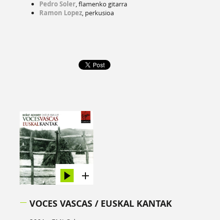
Pedro Soler
, flamenko gitarra
Ramon Lopez
, perkusioa
VOCES VASCAS / EUSKAL KANTAK