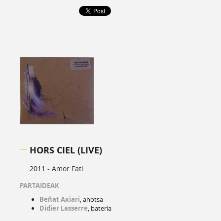
HORS CIEL (LIVE)
2011 -
Amor Fati
PARTAIDEAK
Beñat Axiari
, ahotsa
Didier Lasserre
, bateria