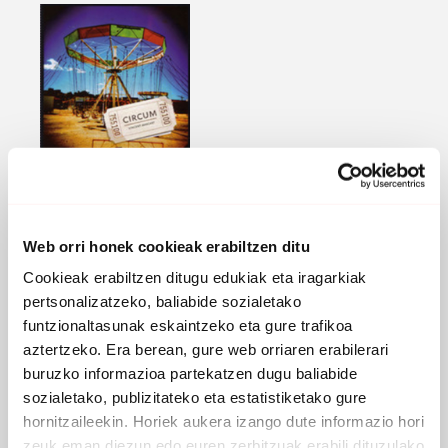
CIRCUM
2008 -
Cristal Records / Harmonia Mundi
Web orri honek cookieak erabiltzen ditu
PARTAIDEAK
Cookieak erabiltzen ditugu edukiak eta iragarkiak
Beñat Axiari
, ahotsa
pertsonalizatzeko, baliabide sozialetako
Vincent Mascart
, saxofoiak
funtzionaltasunak eskaintzeko eta gure trafikoa
Geoffroy Tamisier
, tronpeta
Jean-Christophe Cholet
, pianoa
aztertzeko. Era berean, gure web orriaren erabilerari
Carlo Rizzo
, tanbourinak
buruzko informazioa partekatzen dugu baliabide
Jon Sass
, tuba
sozialetako, publizitateko eta estatistiketako gure
hornitzaileekin. Horiek aukera izango dute informazio hori
zeuk eman diezun edo euren zerbitzuak erabili dituzulako