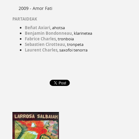
2009 -
Amor Fati
PARTAIDEAK
Beñat Axiari
, ahotsa
Benjamin Bondonneau
, klarinetea
Fabrice Charles
, tronboia
Sebastien Cirotteau
, tronpeta
Laurent Charles
, saxofoi tenorra