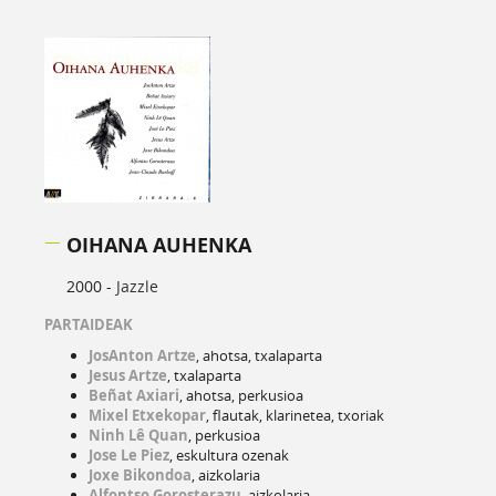
OIHANA AUHENKA
2000 -
Jazzle
PARTAIDEAK
JosAnton Artze
, ahotsa, txalaparta
Jesus Artze
, txalaparta
Beñat Axiari
, ahotsa, perkusioa
Mixel Etxekopar
, flautak, klarinetea, txoriak
Ninh Lê Quan
, perkusioa
Jose Le Piez
, eskultura ozenak
Joxe Bikondoa
, aizkolaria
Alfontso Gorosterazu
, aizkolaria