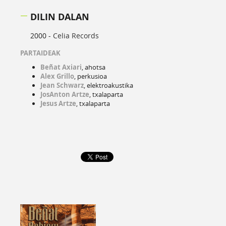
DILIN DALAN
2000 -
Celia Records
PARTAIDEAK
Beñat Axiari
, ahotsa
Alex Grillo
, perkusioa
Jean Schwarz
, elektroakustika
JosAnton Artze
, txalaparta
Jesus Artze
, txalaparta