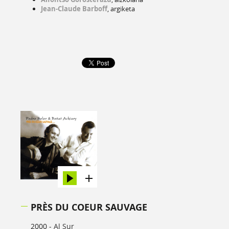
Jean-Claude Barboff
, argiketa
PRÈS DU COEUR SAUVAGE
2000 -
Al Sur