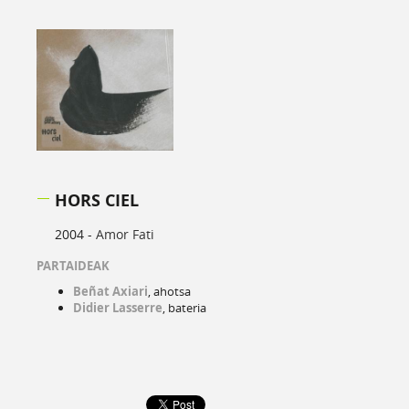
HORS CIEL
2004 -
Amor Fati
PARTAIDEAK
Beñat Axiari
, ahotsa
Didier Lasserre
, bateria