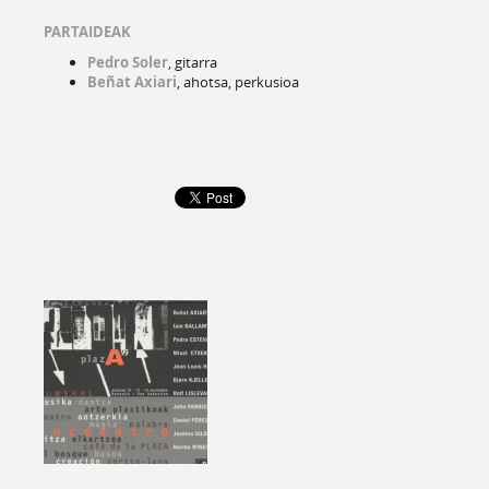
PARTAIDEAK
Pedro Soler
, gitarra
Beñat Axiari
, ahotsa, perkusioa