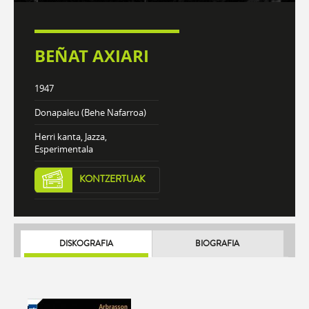
BEÑAT AXIARI
1947
Donapaleu (Behe Nafarroa)
Herri kanta, Jazza,
Esperimentala
KONTZERTUAK
DISKOGRAFIA
BIOGRAFIA