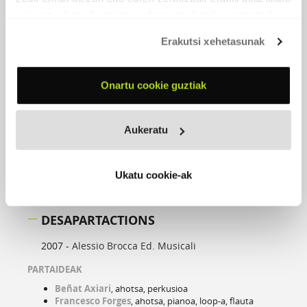
eskuratu duten bestelako informazio batekin uztartzeko.
Erakutsi xehetasunak
Onartu cookie guztiak
Aukeratu
Ukatu cookie-ak
DESAPARTACTIONS
2007 -
Alessio Brocca Ed. Musicali
PARTAIDEAK
Beñat Axiari
, ahotsa, perkusioa
Francesco Forges
, ahotsa, pianoa, loop-a, flauta