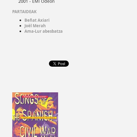
2001 -
EMI Odeon
PARTAIDEAK
Beñat Axiari
Joël Merah
Ama-Lur abesbatza