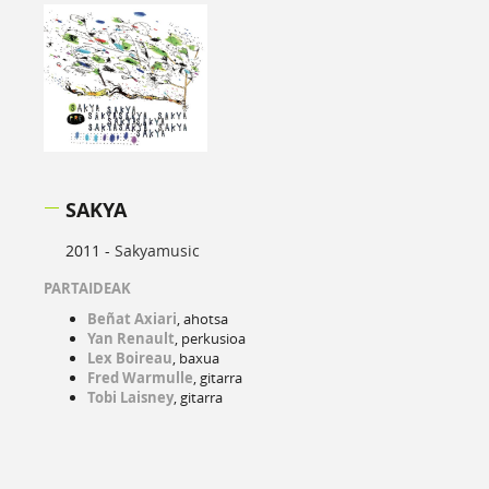
SAKYA
2011 -
Sakyamusic
PARTAIDEAK
Beñat Axiari
, ahotsa
Yan Renault
, perkusioa
Lex Boireau
, baxua
Fred Warmulle
, gitarra
Tobi Laisney
, gitarra