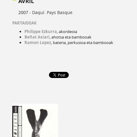
AVRIL
2007 -
Daquí. Pays Basque
PARTAIDEAK
Philippe Ezkurra
, akordeoia
Beñat Axiari
, ahotsa eta bambooak
Ramon Lopez
, bateria, perkusioa eta bambooak