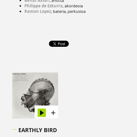
Beñat Axiari
, ahotsa
Philippe de Ezkurra
, akordeoia
Ramon Lopez
, bateria, perkusioa
EARTHLY BIRD