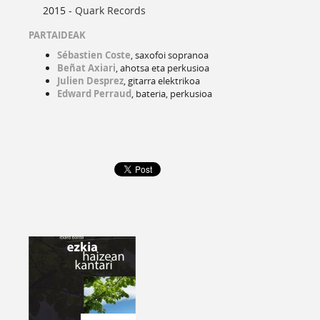
2015 -
Quark Records
PARTAIDEAK
Sébastien Coste
, saxofoi sopranoa
Beñat Axiari
, ahotsa eta perkusioa
Julien Desprez
, gitarra elektrikoa
Edward Perraud
, bateria, perkusioa