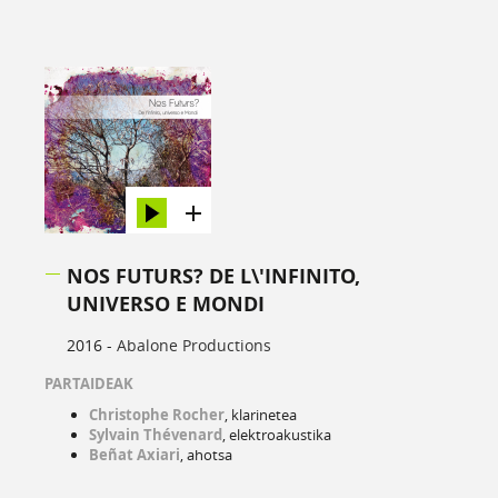
NOS FUTURS? DE L\'INFINITO,
UNIVERSO E MONDI
2016 -
Abalone Productions
PARTAIDEAK
Christophe Rocher
, klarinetea
Sylvain Thévenard
, elektroakustika
Beñat Axiari
, ahotsa