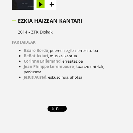
EZKIA HAIZEAN KANTARI
2014 -
ZTK Diskak
PARTAIDEAK
Itxaro Borda
, poemen egilea, errezitazioa
Beñat Axiari
, musika, kantua
Corinne Lallemand
, errezitazioa
Jean Philippe Leremboure
, kuartzo ontziak,
perkusioa
Jesus Aured
, eskusoinua, ahotsa