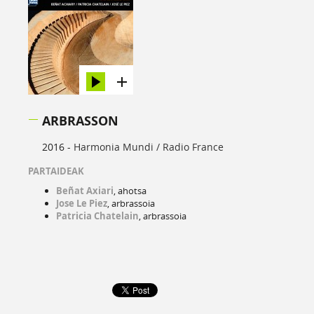
ARBRASSON
2016 -
Harmonia Mundi / Radio France
PARTAIDEAK
Beñat Axiari
, ahotsa
Jose Le Piez
, arbrassoia
Patricia Chatelain
, arbrassoia