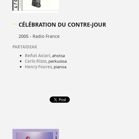
CÉLÉBRATION DU CONTRE-JOUR
2005 -
Radio France
PARTAIDEAK
Beñat Axiari
, ahotsa
Carlo Rizzo
, perkusioa
Henry Foures
, pianoa