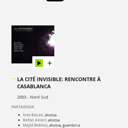
LA CITÉ INVISIBLE: RENCONTRE À
CASABLANCA
2003 -
Nord Sud
PARTAIDEAK
Ines Bacan
, ahotsa
Beñat Axiari
, ahotsa
Majid Bekkas
, ahotsa, guembri-a