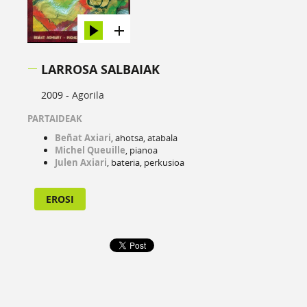
LARROSA SALBAIAK
2009 -
Agorila
PARTAIDEAK
Beñat Axiari
, ahotsa, atabala
Michel Queuille
, pianoa
Julen Axiari
, bateria, perkusioa
EROSI