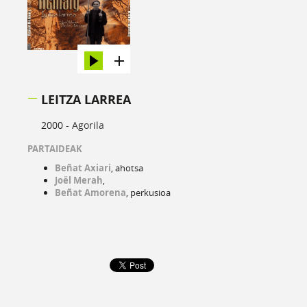
LEITZA LARREA
2000 -
Agorila
PARTAIDEAK
Beñat Axiari
, ahotsa
Joël Merah
,
Beñat Amorena
, perkusioa