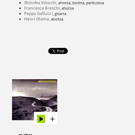
Shinobu Kikuchi
, ahotsa, biolina, perkusioa
Francesca Breschi
, ahotsa
Peppo Gallucci
, gitarra
Henri Olama
, ahotsa