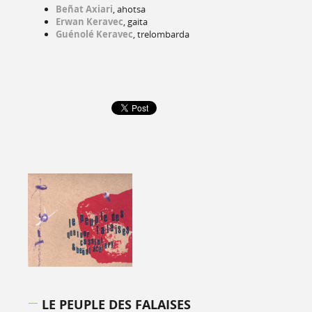
Beñat Axiari
, ahotsa
Erwan Keravec
, gaita
Guénolé Keravec
, trelombarda
LE PEUPLE DES FALAISES