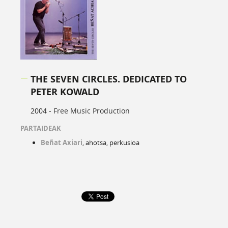
THE SEVEN CIRCLES. DEDICATED TO
PETER KOWALD
2004 -
Free Music Production
PARTAIDEAK
Beñat Axiari
, ahotsa, perkusioa