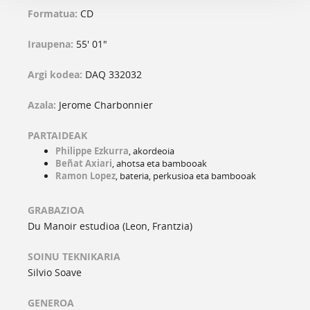
Formatua:
CD
Iraupena:
55' 01"
Argi kodea:
DAQ 332032
Azala:
Jerome Charbonnier
PARTAIDEAK
Philippe Ezkurra
, akordeoia
Beñat Axiari
, ahotsa eta bambooak
Ramon Lopez
, bateria, perkusioa eta bambooak
GRABAZIOA
Du Manoir estudioa (Leon, Frantzia)
SOINU TEKNIKARIA
Silvio Soave
GENEROA