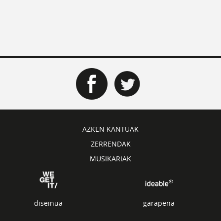
AZKEN KANTUAK
ZERRENDAK
MUSIKARIAK
diseinua
garapena