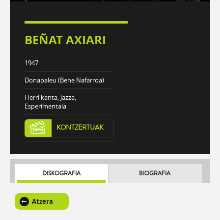
BEÑAT AXIARI
1947
Donapaleu (Behe Nafarroa)
Herri kanta, Jazza,
Esperimentala
KONTZERTUAK
DISKOGRAFIA
BIOGRAFIA
Atzera