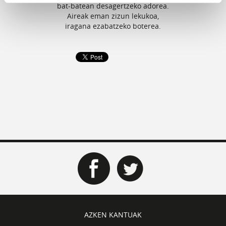
bat-batean desagertzeko adorea.
Aireak eman zizun lekukoa,
iragana ezabatzeko boterea.
AZKEN KANTUAK