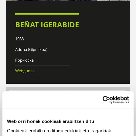
BEÑAT IGERABIDE
1988
Aduna (Gipuzkoa)
Pop-rocka
Webgunea
DISKOGRAFIA
BIOGRAFIA
Web orri honek cookieak erabiltzen ditu
Atzera
Cookieak erabiltzen ditugu edukiak eta iragarkiak